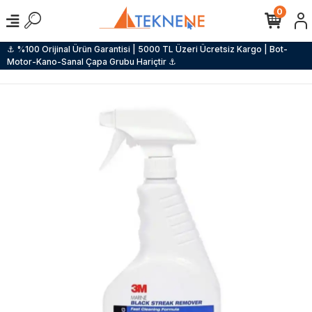
0
⚓ %100 Orijinal Ürün Garantisi | 5000 TL Üzeri Ücretsiz Kargo | Bot-
Motor-Kano-Sanal Çapa Grubu Hariçtir ⚓