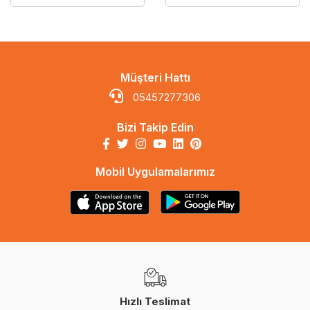
Müşteri Hattı
05457277306
Bizi Takip Edin
Mobil Uygulamalarımız
Hızlı Teslimat