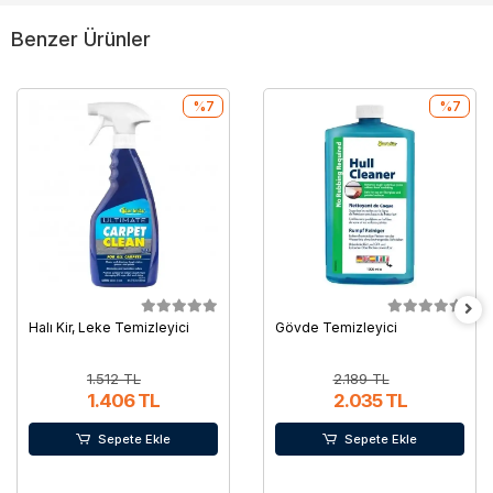
Benzer Ürünler
%7
%7
Halı Kir, Leke Temizleyici
Gövde Temizleyici
1.512 TL
2.189 TL
1.406 TL
2.035 TL
Sepete Ekle
Sepete Ekle