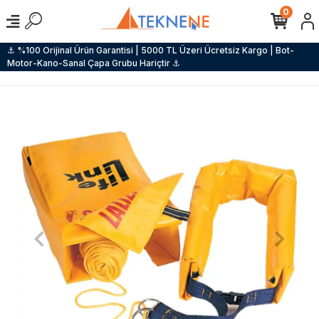
0
⚓ %100 Orijinal Ürün Garantisi | 5000 TL Üzeri Ücretsiz Kargo | Bot-
Motor-Kano-Sanal Çapa Grubu Hariçtir ⚓