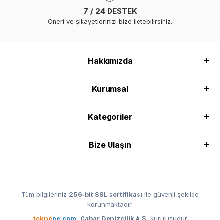
7 / 24 DESTEK
Öneri ve şikayetlerinizi bize iletebilirsiniz.
Hakkımızda
Kurumsal
Kategoriler
Bize Ulaşın
Tüm bilgileriniz
256-bit SSL sertifikası
ile güvenli şekilde
korunmaktadır.
tekne
ne.com
,
Cabar Denizcilik A.Ş.
kuruluşudur.