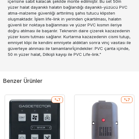
içerisine sabit kalacak şekilde monte edilmiştir. Bu set 50m
yüzer halat dayanıklı halatın bağlandığı dayanıklı-yüzücü PVC
atma-malzeme güvenliği arttırılmış şahıs tutucu klipsten
oluşmaktadır. İşlem life-link in yerinden çıkartılması, halatın
güvenli bir noktaya bağlanması ve yüzer PVC kısmın ileriye
doğru atılması ile başarılır. Teknenin daire çizerek kazazedenin
yüzer kısmı tutması sağlanır. Kurtarma kazazedenin cismi tutup,
emniyet klipi ile kendini emniyete aldıktan sonra vinç vasıtası ile
güverteye alınması ile tamamlanırİçindekiler: PVC çanta içinde,
50 m yüzer halat, Dilkişli kayışı ile PVC Life-link."
Benzer Ürünler
%7
%7