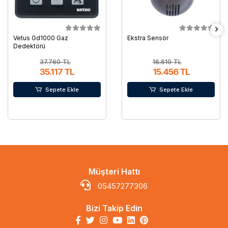
Vetus Gd1000 Gaz
Ekstra Sensör
Dedektörü
37.760 TL
16.619 TL
35.117 TL
15.456 TL
Sepete Ekle
Sepete Ekle
Müşteri Hattı
05457277306
Bizi Takip Edin