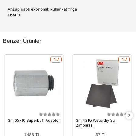
Ahşap saplı ekonomik kullan-at fırça
Ebat:
3
Benzer Ürünler
%7
%7
3m 05710 Superbuff Adaptör
3m 431Q Wetordry Su
Zımparası
1.488 TL
57 TL