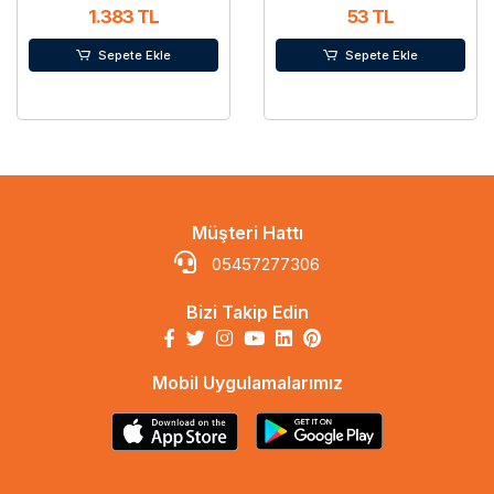
1.383 TL
53 TL
Sepete Ekle
Sepete Ekle
Müşteri Hattı
05457277306
Bizi Takip Edin
Mobil Uygulamalarımız