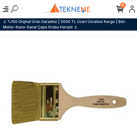
0
⚓ %100 Orijinal Ürün Garantisi | 5000 TL Üzeri Ücretsiz Kargo | Bot-
Motor-Kano-Sanal Çapa Grubu Hariçtir ⚓