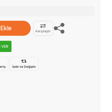
 Ekle
Karşılaştır
Ş VER
eriş
İade ve Değişim