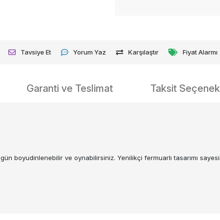
Tavsiye Et
Yorum Yaz
Karşılaştır
Fiyat Alarmı
Garanti ve Teslimat
Taksit Seçenekl
gün boyudinlenebilir ve oynabilirsiniz. Yenilikçi fermuarlı tasarımı say