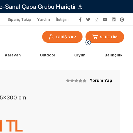
no-Sanal Çapa Grubu Hariçtir ⚓
Sipariş Takip
Yardım
İletişim
GİRİŞ YAP
SEPETİM
0
Karavan
Outdoor
Giyim
Balıkçılık
Yorum Yap
185x300 cm
1 TL