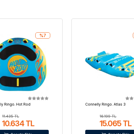
%7
ly Ringo. Hot Rod
Connelly Ringo. Atlas 3
11.435 TL
16.199 TL
10.634 TL
15.065 TL