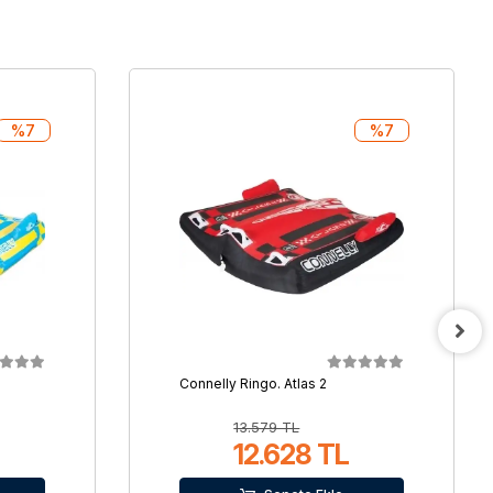
%7
%7
Connelly Ringo. Atlas 2
13.579 TL
12.628 TL