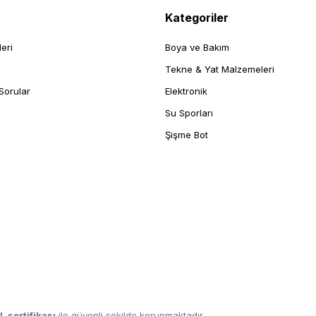
Kategoriler
leri
Boya ve Bakım
Tekne & Yat Malzemeleri
Sorular
Elektronik
Su Sporları
Şişme Bot
L sertifikası
ile güvenli şekilde korunmaktadır.