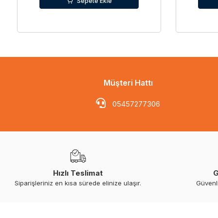
Sepete Ekle
Müşteri Hattı
05457277306
Hızlı Teslimat
G
Siparişleriniz en kısa sürede elinize ulaşır.
Güvenl