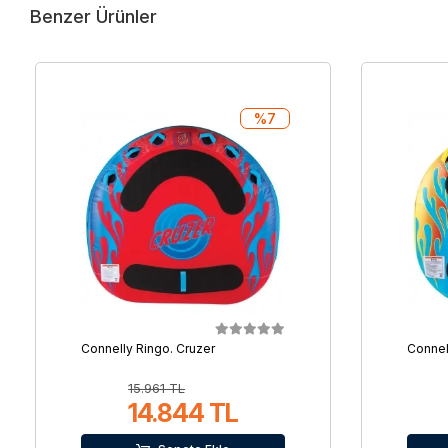
Benzer Ürünler
%7
Connelly Ringo. Cruzer
Connel
15.961 TL
14.844 TL