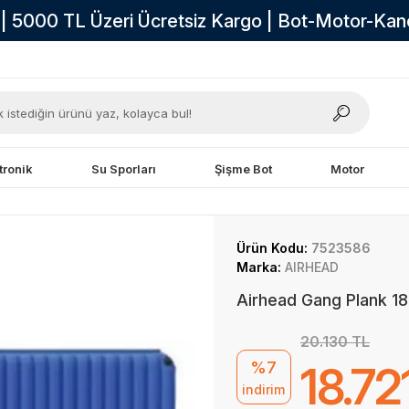
i | 5000 TL Üzeri Ücretsiz Kargo | Bot-Motor-Ka
tronik
Su Sporları
Şişme Bot
Motor
Ürün Kodu:
7523586
Marka:
AIRHEAD
Airhead Gang Plank 
20.130 TL
%7
18.72
indirim