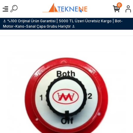
0
⚓ %100 Orijinal Ürün Garantisi | 5000 TL Üzeri Ücretsiz Kargo | Bot-
Motor-Kano-Sanal Çapa Grubu Hariçtir ⚓