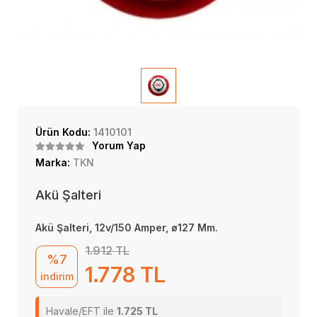
Ürün Kodu:
1410101
Yorum Yap
Marka:
TKN
Akü Şalteri
Akü Şalteri, 12v/150 Amper, ø127 Mm.
1.912 TL
%7
1.778 TL
indirim
Havale/EFT ile
1.725 TL