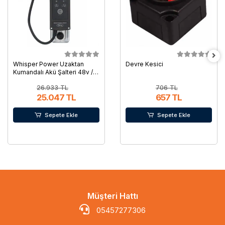
Whisper Power Uzaktan
Devre Kesici
Kumandalı Akü Şalteri 48v /
350 A
26.933 TL
706 TL
25.047 TL
657 TL
Sepete Ekle
Sepete Ekle
Müşteri Hattı
05457277306