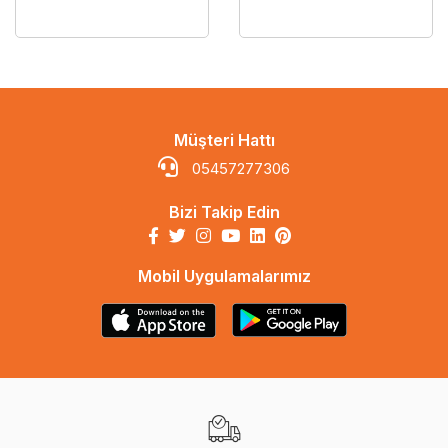
Müşteri Hattı
05457277306
Bizi Takip Edin
Mobil Uygulamalarımız