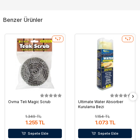
Benzer Ürünler
%7
%7
Ovma Teli Magic Scrub
Ultimate Water Absorber
Kurulama Bezi
1.349 TL
1.154 TL
1.255 TL
1.073 TL
Sepete Ekle
Sepete Ekle