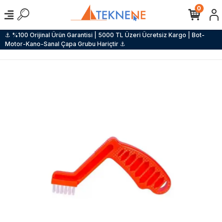
0
⚓ %100 Orijinal Ürün Garantisi | 5000 TL Üzeri Ücretsiz Kargo | Bot-
Motor-Kano-Sanal Çapa Grubu Hariçtir ⚓