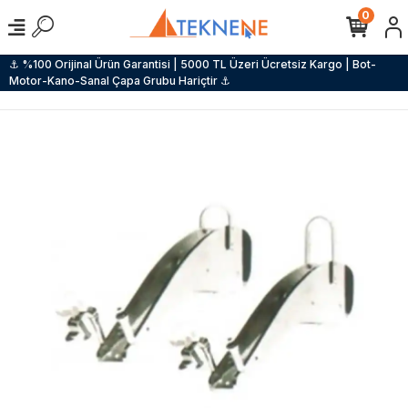
0
⚓ %100 Orijinal Ürün Garantisi | 5000 TL Üzeri Ücretsiz Kargo | Bot-
Motor-Kano-Sanal Çapa Grubu Hariçtir ⚓