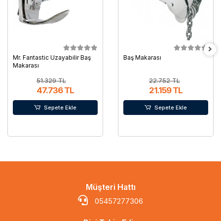
Mr. Fantastic Uzayabilir Baş
Baş Makarası
Makarası
51.329 TL
22.752 TL
47.736 TL
21.159 TL
Sepete Ekle
Sepete Ekle
Müşteri Hattı
05457277306