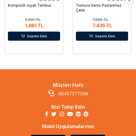
Kompozit-siyah Tambur
Turnuva Serisi Paslanmaz
Çelik
2.001 TL
7.995 TL
1.861 TL
7.435 TL
Sepete Ekle
Sepete Ekle
Müşteri Hattı
05457277306
Bizi Takip Edin
Mobil Uygulamalarımız