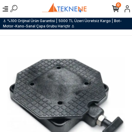
0
⚓ %100 Orijinal Ürün Garantisi | 5000 TL Üzeri Ücretsiz Kargo | Bot-
Motor-Kano-Sanal Çapa Grubu Hariçtir ⚓