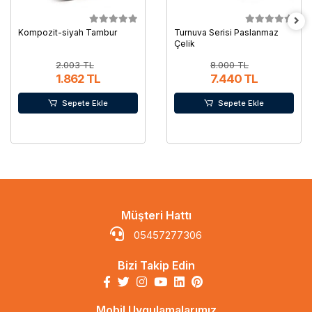
Kompozit-siyah Tambur
Turnuva Serisi Paslanmaz
Çelik
2.003 TL
8.000 TL
1.862 TL
7.440 TL
Sepete Ekle
Sepete Ekle
Müşteri Hattı
05457277306
Bizi Takip Edin
Mobil Uygulamalarımız