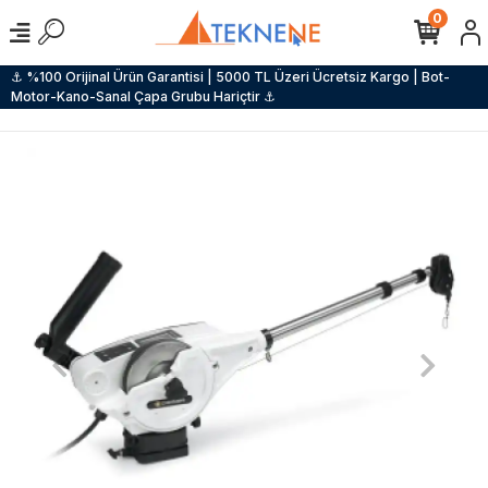
0
⚓ %100 Orijinal Ürün Garantisi | 5000 TL Üzeri Ücretsiz Kargo | Bot-
Motor-Kano-Sanal Çapa Grubu Hariçtir ⚓