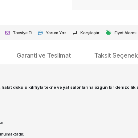
Tavsiye Et
Yorum Yaz
Karşılaştır
Fiyat Alarmı
Garanti ve Teslimat
Taksit Seçenekl
halat dokulu kılıfıyla tekne ve yat salonlarına özgün bir denizcilik 
ır
unulmaktadır.