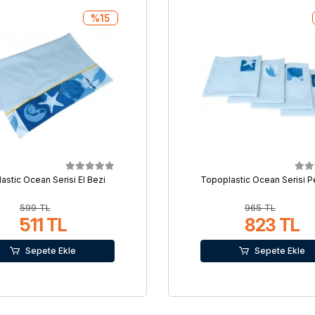
%15
astic Ocean Serisi El Bezi
Topoplastic Ocean Serisi 
599 TL
965 TL
511 TL
823 TL
Sepete Ekle
Sepete Ekle