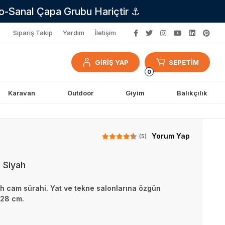
no-Sanal Çapa Grubu Hariçtir ⚓
Sipariş Takip
Yardım
İletişim
GİRİŞ YAP
SEPETİM
0
Karavan
Outdoor
Giyim
Balıkçılık
Yorum Yap
(5)
 Siyah
ah cam sürahi. Yat ve tekne salonlarına özgün
x28 cm.