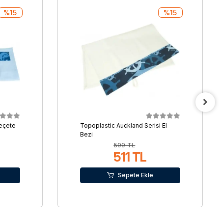
%15
%15
Peçete
Topoplastic Auckland Serisi El
Bezi
599 TL
511 TL
Sepete Ekle