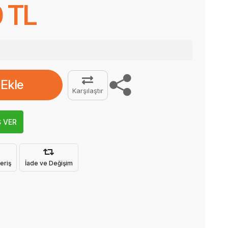
 TL
 Ekle
Karşılaştır
Ş VER
eriş
İade ve Değişim