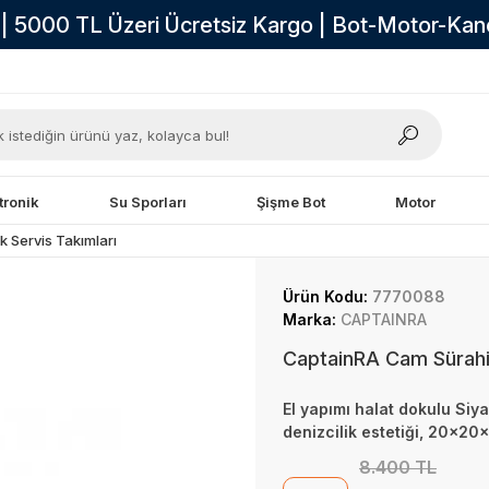
i | 5000 TL Üzeri Ücretsiz Kargo | Bot-Motor-Ka
tronik
Su Sporları
Şişme Bot
Motor
 Servis Takımları
Ürün Kodu:
7770088
Marka:
CAPTAINRA
CaptainRA Cam Sürahi
El yapımı halat dokulu Siy
denizcilik estetiği, 20x20
8.400 TL