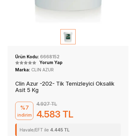
Ürün Kodu:
6668152
Yorum Yap
Marka:
CLIN AZUR
Clin Azur -202- Tik Temizleyici Oksalik
Asit 5 Kg
4.927 TL
%7
4.583 TL
indirim
Havale/EFT ile
4.445 TL