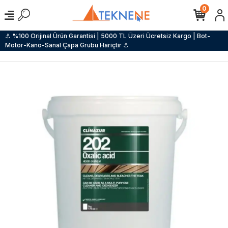
0
⚓ %100 Orijinal Ürün Garantisi | 5000 TL Üzeri Ücretsiz Kargo | Bot-
Motor-Kano-Sanal Çapa Grubu Hariçtir ⚓