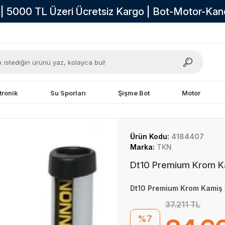
i | 5000 TL Üzeri Ücretsiz Kargo | Bot-Motor-Ka
tronik
Su Sporları
Şişme Bot
Motor
Ürün Kodu:
4184407
Marka:
TKN
Dt10 Premium Krom K
Dt10 Premium Krom Kamiş 
37.211 TL
%7