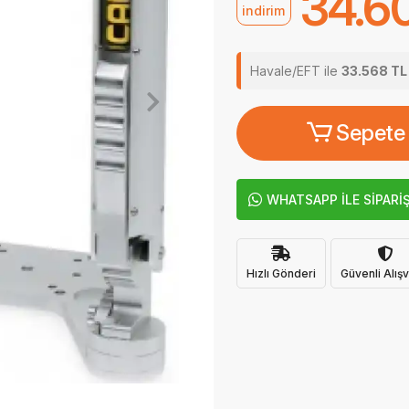
34.6
indirim
Havale/EFT ile
33.568 TL
Sepete
WHATSAPP İLE SİPARİ
Hızlı Gönderi
Güvenli Alışv