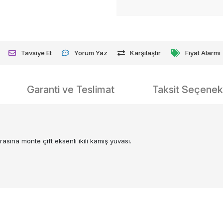
Tavsiye Et
Yorum Yaz
Karşılaştır
Fiyat Alarmı
Garanti ve Teslimat
Taksit Seçenekl
sına monte çift eksenli ikili kamış yuvası.