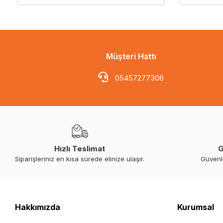
Müşteri Hattı
05457277306
Hızlı Teslimat
G
Siparişleriniz en kısa sürede elinize ulaşır.
Güvenl
Hakkımızda
Kurumsal