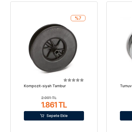
%7
Kompozit-siyah Tambur
Turnuv
2.001 TL
1.861 TL
Sepete Ekle