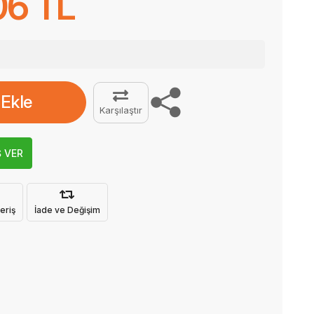
06 TL
 Ekle
Karşılaştır
Ş VER
eriş
İade ve Değişim