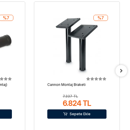
%7
%7
ntaj)
Cannon Montaj Braketi
7.337 TL
6.824 TL
Sepete Ekle