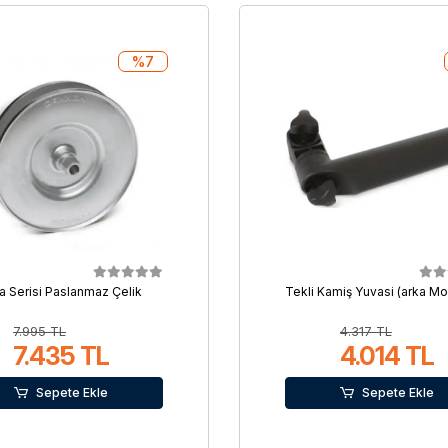
%7
a Serisi Paslanmaz Çelik
Tekli Kamiş Yuvasi (arka Mo
7.995 TL
4.317 TL
7.435 TL
4.014 TL
Sepete Ekle
Sepete Ekle