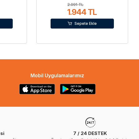
2.091 TL
1.944 TL
Sepete Ekle
Mobil Uygulamalarımız
si
7 / 24 DESTEK