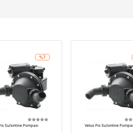
%7
Pis Su/sintine Pompası
Vetus Pis Su/sintine Pompa