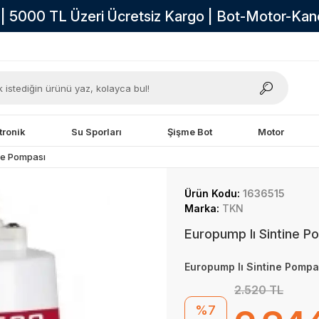
i | 5000 TL Üzeri Ücretsiz Kargo | Bot-Motor-Ka
tronik
Su Sporları
Şişme Bot
Motor
tine Pompası
Ürün Kodu:
1636515
Marka:
TKN
Europump Iı Sintine P
Europump Iı Sintine Pompa
2.520 TL
%7