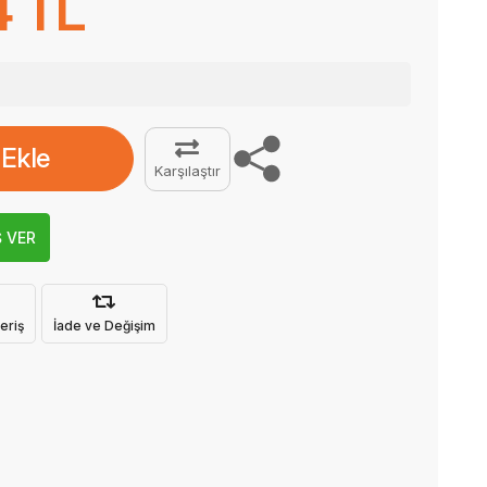
4 TL
 Ekle
Karşılaştır
Ş VER
eriş
İade ve Değişim