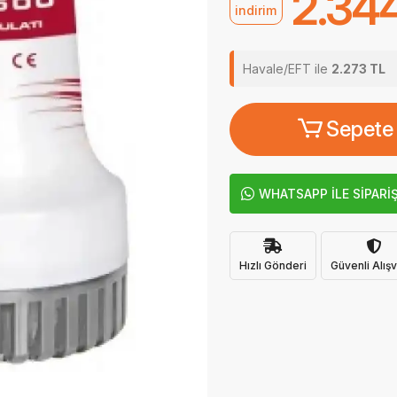
2.34
indirim
Havale/EFT ile
2.273 TL
Sepete
WHATSAPP İLE SİPARİ
Hızlı Gönderi
Güvenli Alışv