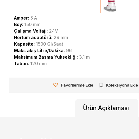
Amper:
5 A
Boy:
150 mm
Çalışma Voltajı:
24V
Hortum adaptörü:
29 mm
Kapasite:
1500 Gl/Saat
Maks akış Litre/Dakika:
96
Maksimum Basma Yüksekliği:
3.1 m
Taban:
120 mm
Favorilerime Ekle
Koleksiyona Ekle
Ürün Açıklaması