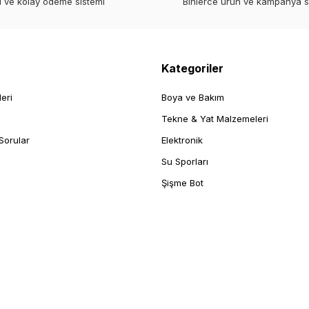
i ve kolay ödeme sistemi
Binlerce ürün ve kampanya 
Kategoriler
leri
Boya ve Bakım
Tekne & Yat Malzemeleri
Sorular
Elektronik
Su Sporları
Şişme Bot