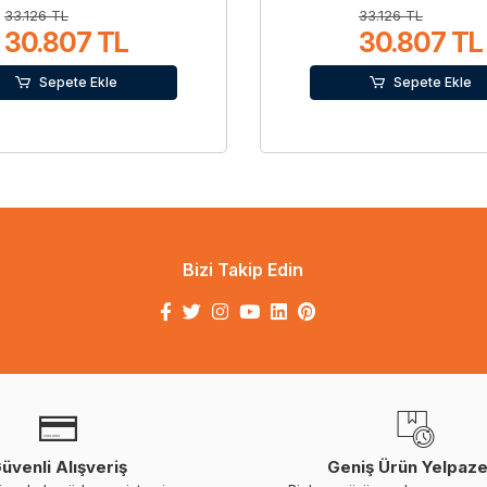
33.126 TL
33.126 TL
30.807 TL
30.807 TL
Sepete Ekle
Sepete Ekle
Bizi Takip Edin
üvenli Alışveriş
Geniş Ürün Yelpaze