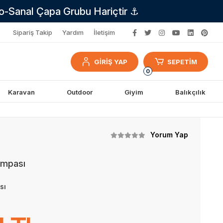
no-Sanal Çapa Grubu Hariçtir ⚓
Sipariş Takip
Yardım
İletişim
GİRİŞ YAP
SEPETİM
0
Karavan
Outdoor
Giyim
Balıkçılık
Yorum Yap
ompası
sı