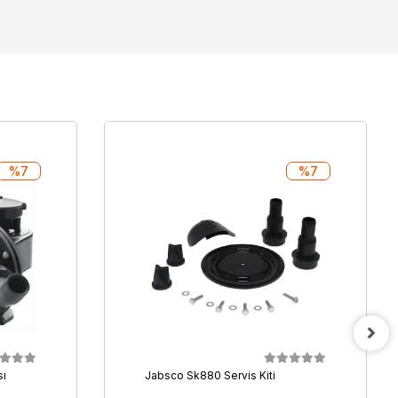
%7
%7
sı
Jabsco Sk880 Servis Kiti