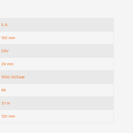
5 A
150 mm
24V
29 mm
1500 Gl/Saat
96
3.1 m
120 mm