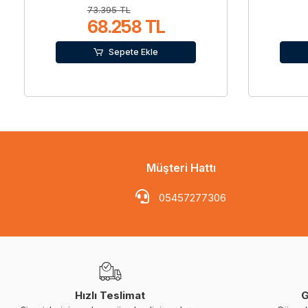
73.395 TL
68.258 TL
Sepete Ekle
Müşteri Hattı
05457277306
Hızlı Teslimat
G