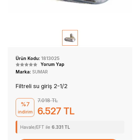
Ürün Kodu:
1813025
Yorum Yap
Marka:
SUMAR
Filtreli su giriş 2-1/2
7.018 TL
%7
6.527 TL
indirim
Havale/EFT ile
6.331 TL