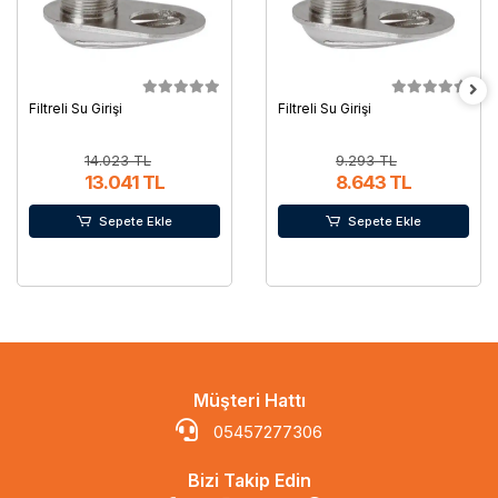
Filtreli Su Girişi
Filtreli Su Girişi
14.023 TL
9.293 TL
13.041 TL
8.643 TL
Sepete Ekle
Sepete Ekle
Müşteri Hattı
05457277306
Bizi Takip Edin