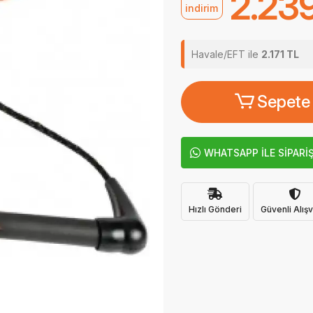
2.23
indirim
Havale/EFT ile
2.171 TL
Sepete
WHATSAPP İLE SİPARİ
Hızlı Gönderi
Güvenli Alışv