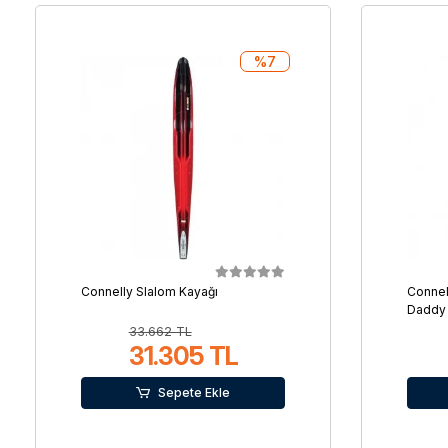
%7
Connelly Slalom Kayağı
Connel
Daddy
33.662 TL
31.305 TL
Sepete Ekle