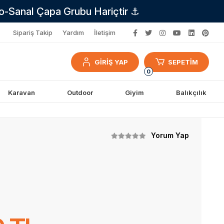
no-Sanal Çapa Grubu Hariçtir ⚓
Sipariş Takip
Yardım
İletişim
GİRİŞ YAP
SEPETİM
0
Karavan
Outdoor
Giyim
Balıkçılık
Yorum Yap