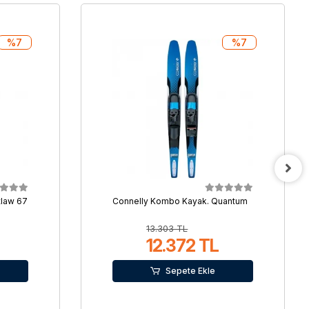
%7
%7
tlaw 67
Connelly Kombo Kayak. Quantum
13.303 TL
12.372 TL
Sepete Ekle