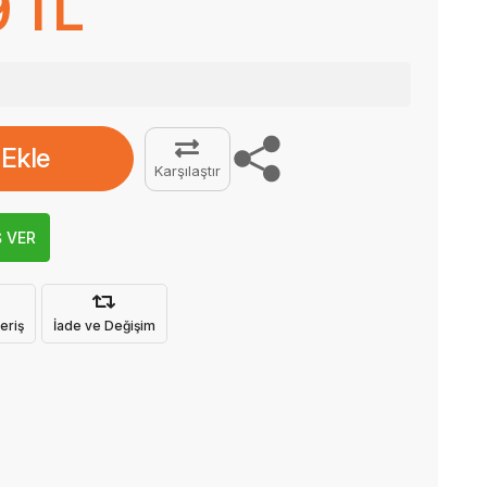
9 TL
 Ekle
Karşılaştır
Ş VER
eriş
İade ve Değişim