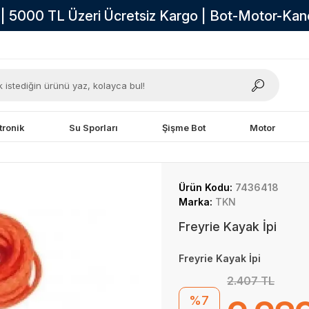
i | 5000 TL Üzeri Ücretsiz Kargo | Bot-Motor-Ka
tronik
Su Sporları
Şişme Bot
Motor
Ürün Kodu:
7436418
Marka:
TKN
Freyrie Kayak İpi
Freyrie Kayak İpi
2.407 TL
%7