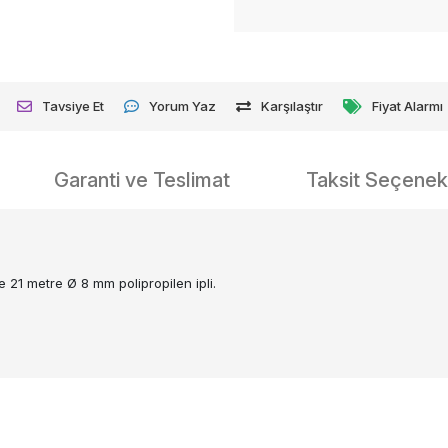
Tavsiye Et
Yorum Yaz
Karşılaştır
Fiyat Alarmı
Garanti ve Teslimat
Taksit Seçenekl
 21 metre Ø 8 mm polipropilen ipli.