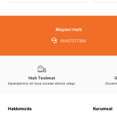
Müşteri Hattı
05457277306
Hızlı Teslimat
G
Siparişleriniz en kısa sürede elinize ulaşır.
Güvenl
Hakkımızda
Kurumsal