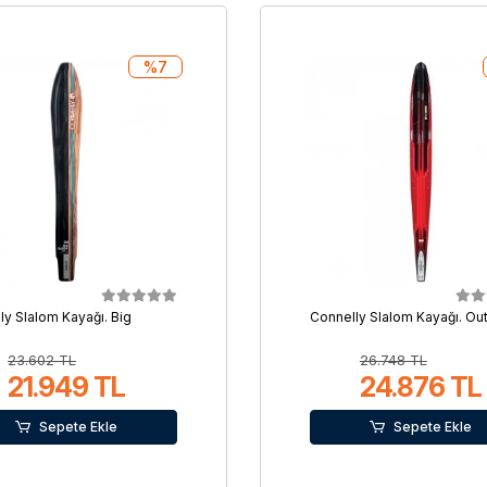
%7
ly Slalom Kayağı. Big
Connelly Slalom Kayağı. Ou
23.602 TL
26.748 TL
21.949 TL
24.876 TL
Sepete Ekle
Sepete Ekle