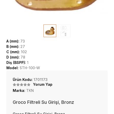
A (mm):
73
B (mm):
27
C (mm):
102
D (mm):
78
Diş (BSPP):
1
Model:
STH-100-W
Ürün Kodu:
1701173
Yorum Yap
Marka:
TKN
Groco Filtreli Su Girişi, Bronz
Groco Filtreli Su Girişi, Bronz