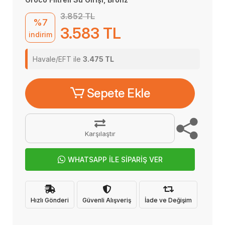
3.852 TL
%7
3.583 TL
indirim
Havale/EFT ile
3.475 TL
Sepete Ekle
Karşılaştır
WHATSAPP İLE SİPARİŞ VER
Hızlı Gönderi
Güvenli Alışveriş
İade ve Değişim