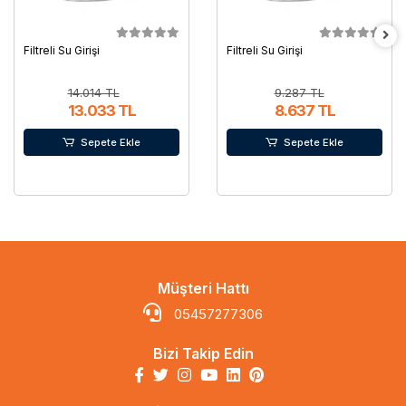
Filtreli Su Girişi
Filtreli Su Girişi
14.014 TL
9.287 TL
13.033 TL
8.637 TL
Sepete Ekle
Sepete Ekle
Müşteri Hattı
05457277306
Bizi Takip Edin