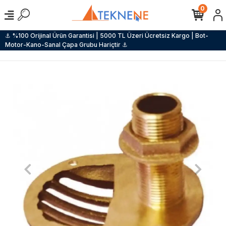
0
⚓ %100 Orijinal Ürün Garantisi | 5000 TL Üzeri Ücretsiz Kargo | Bot-
Motor-Kano-Sanal Çapa Grubu Hariçtir ⚓