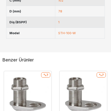
C (mm)
102
D (mm)
78
Diş (BSPP)
1
Model
STH-100-W
Benzer Ürünler
%7
%7