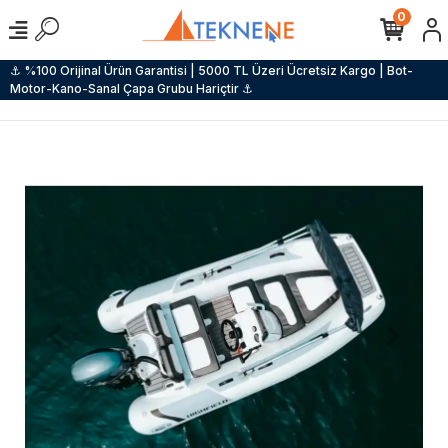
0
⚓ %100 Orijinal Ürün Garantisi | 5000 TL Üzeri Ücretsiz Kargo | Bot-
Motor-Kano-Sanal Çapa Grubu Hariçtir ⚓