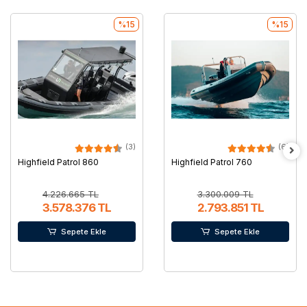
%15
%15
(3)
(6)
Highfield Patrol 860
Highfield Patrol 760
4.226.665 TL
3.300.009 TL
3.578.376 TL
2.793.851 TL
Sepete Ekle
Sepete Ekle