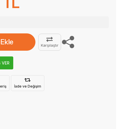
 TL
 Ekle
Karşılaştır
Ş VER
eriş
İade ve Değişim