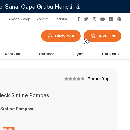
no-Sanal Çapa Grubu Hariçtir ⚓
Sipariş Takip
Yardım
İletişim
GİRİŞ YAP
SEPETİM
0
Karavan
Outdoor
Giyim
Balıkçılık
Yorum Yap
eck Sintine Pompası
Sintine Pompası