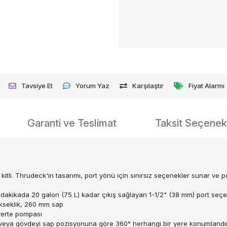
Tavsiye Et
Yorum Yaz
Karşılaştır
Fiyat Alarmı
Garanti ve Teslimat
Taksit Seçenekl
kitli. Thrudeck'in tasarımı, port yönü için sınırsız seçenekler sunar ve 
 dakikada 20 galon (75 L) kadar çıkış sağlayan 1-1/2" (38 mm) port seç
kseklik, 260 mm sap
verte pompası
zi veya gövdeyi sap pozisyonuna göre 360° herhangi bir yere konumlandı