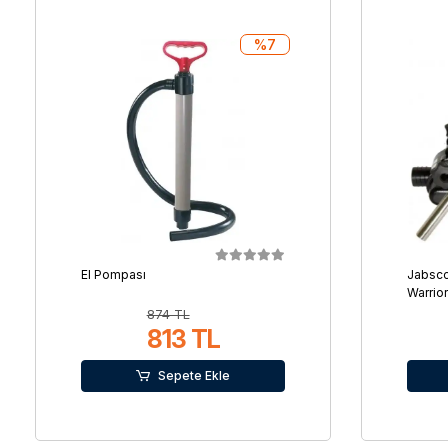
%7
El Pompası
Jabsc
Warrio
874 TL
813 TL
Sepete Ekle