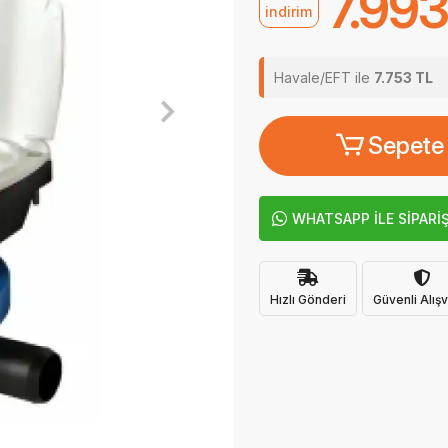
7.993
indirim
Havale/EFT ile
7.753 TL
Sepete
WHATSAPP İLE SİPARİ
Hızlı Gönderi
Güvenli Alışv