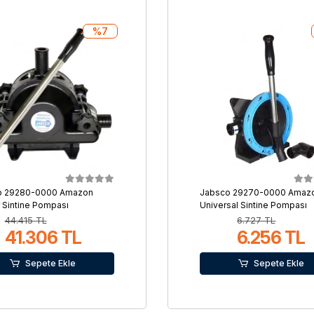
%7
o 29280-0000 Amazon
Jabsco 29270-0000 Amaz
r Sintine Pompası
Universal Sintine Pompası
44.415 TL
6.727 TL
41.306 TL
6.256 TL
Sepete Ekle
Sepete Ekle