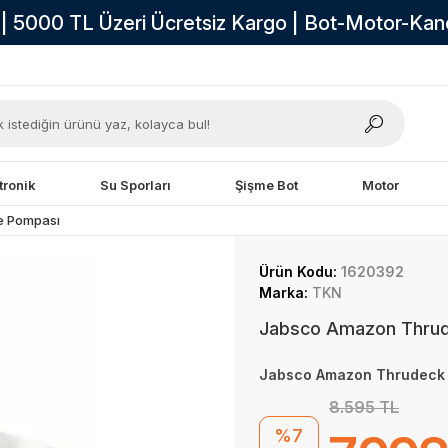
i | 5000 TL Üzeri Ücretsiz Kargo | Bot-Motor-Ka
tronik
Su Sporları
Şişme Bot
Motor
ne Pompası
Ürün Kodu:
1620392
Marka:
TKN
Jabsco Amazon Thrud
Jabsco Amazon Thrudeck 
8.595 TL
%7