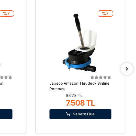
%7
%7
on
Jabsco Amazon Thrudeck Sintine
Pompası
8.073 TL
7.508 TL
Sepete Ekle