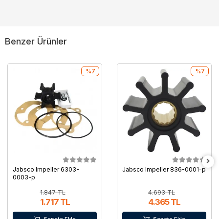
Benzer Ürünler
%7
%7
Jabsco Impeller 6303-
Jabsco Impeller 836-0001-p
0003-p
1.847 TL
4.693 TL
1.717 TL
4.365 TL