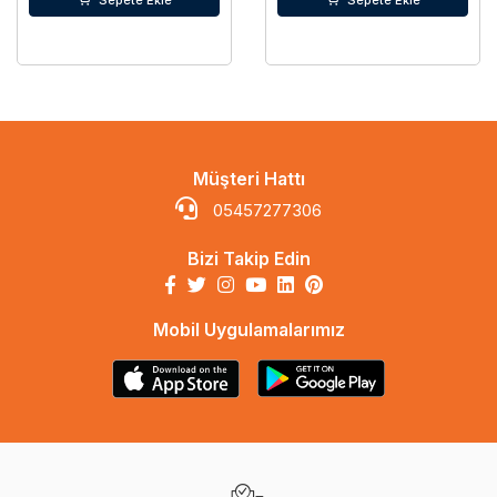
Sepete Ekle
Sepete Ekle
Müşteri Hattı
05457277306
Bizi Takip Edin
Mobil Uygulamalarımız