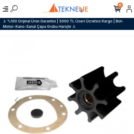
0
⚓ %100 Orijinal Ürün Garantisi | 5000 TL Üzeri Ücretsiz Kargo | Bot-
Motor-Kano-Sanal Çapa Grubu Hariçtir ⚓