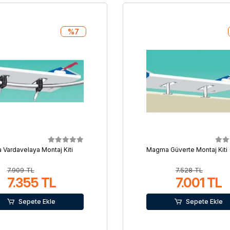
%7
Vardavelaya Montaj Kiti
Magma Güverte Montaj Kiti
7.909 TL
7.528 TL
7.355 TL
7.001 TL
Sepete Ekle
Sepete Ekle