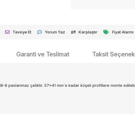
Tavsiye Et
Yorum Yaz
Karşılaştır
Fiyat Alarmı
Garanti ve Teslimat
Taksit Seçenekl
8-8 paslanmaz çeliktir. 57x41 mm´e kadar köşeli profillere monte edilebil