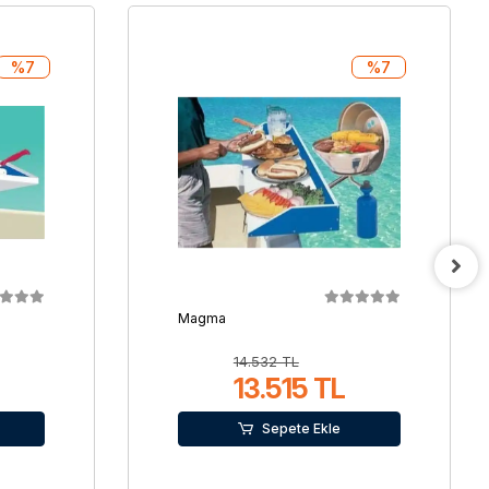
%7
%7
Magma
14.532 TL
13.515 TL
Sepete Ekle