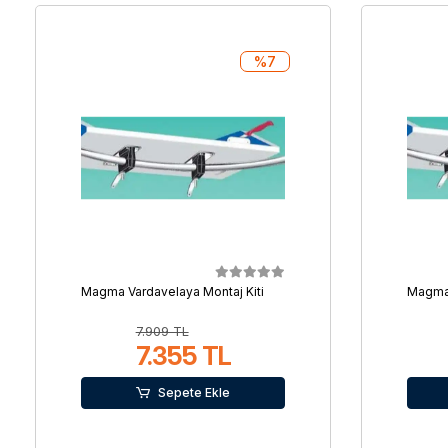
%7
Magma Vardavelaya Montaj Kiti
Magma 
7.909 TL
7.355 TL
Sepete Ekle