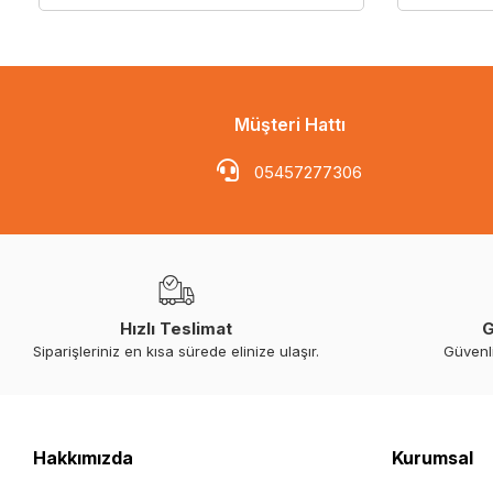
Müşteri Hattı
05457277306
Hızlı Teslimat
G
Siparişleriniz en kısa sürede elinize ulaşır.
Güvenl
Hakkımızda
Kurumsal