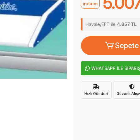
5.007
indirim
Havale/EFT ile
4.857 TL
Sepete
WHATSAPP İLE SİPARİ
Hızlı Gönderi
Güvenli Alışv