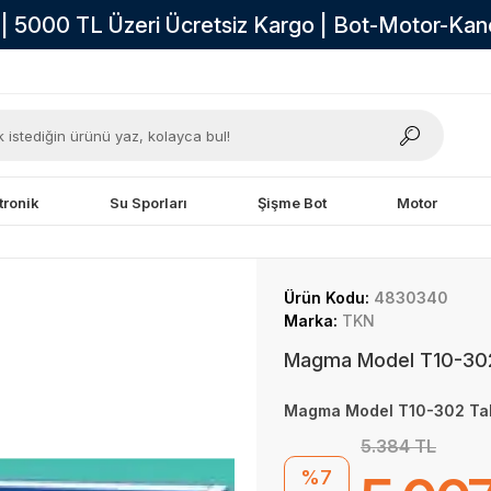
i | 5000 TL Üzeri Ücretsiz Kargo | Bot-Motor-Ka
tronik
Su Sporları
Şişme Bot
Motor
Ürün Kodu:
4830340
Marka:
TKN
Magma Model T10-302 T
Magma Model T10-302 Tabla
5.384 TL
%7