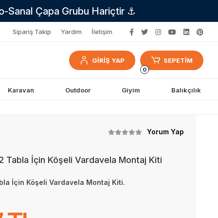
no-Sanal Çapa Grubu Hariçtir ⚓
Sipariş Takip
Yardım
İletişim
GİRİŞ YAP
SEPETİM
0
Karavan
Outdoor
Giyim
Balıkçılık
Yorum Yap
abla İçin Köşeli Vardavela Montaj Kiti
 İçin Köşeli Vardavela Montaj Kiti.