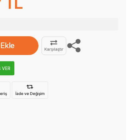
 TL
 Ekle
Karşılaştır
Ş VER
eriş
İade ve Değişim