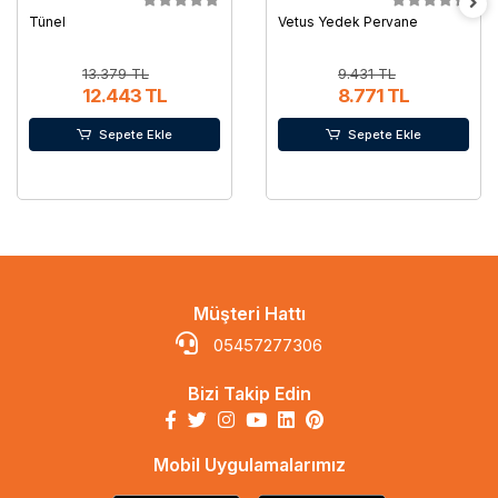
Tünel
Vetus Yedek Pervane
13.379 TL
9.431 TL
12.443 TL
8.771 TL
Sepete Ekle
Sepete Ekle
Müşteri Hattı
05457277306
Bizi Takip Edin
Mobil Uygulamalarımız