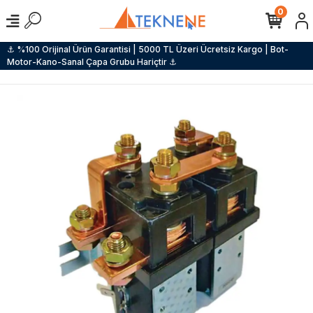
0
⚓ %100 Orijinal Ürün Garantisi | 5000 TL Üzeri Ücretsiz Kargo | Bot-
Motor-Kano-Sanal Çapa Grubu Hariçtir ⚓