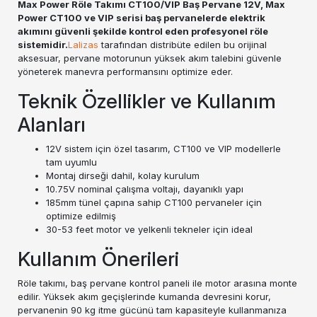
Max Power Röle Takımı CT100/VIP Baş Pervane 12V, Max
Power CT100 ve VIP serisi baş pervanelerde elektrik
akımını güvenli şekilde kontrol eden profesyonel röle
sistemidir.
Lalizas
tarafından distribüte edilen bu orijinal
aksesuar, pervane motorunun yüksek akım talebini güvenle
yöneterek manevra performansını optimize eder.
Teknik Özellikler ve Kullanım
Alanları
12V sistem için özel tasarım, CT100 ve VIP modellerle
tam uyumlu
Montaj dirseği dahil, kolay kurulum
10.75V nominal çalışma voltajı, dayanıklı yapı
185mm tünel çapına sahip CT100 pervaneler için
optimize edilmiş
30-53 feet motor ve yelkenli tekneler için ideal
Kullanım Önerileri
Röle takımı, baş pervane kontrol paneli ile motor arasına monte
edilir. Yüksek akım geçişlerinde kumanda devresini korur,
pervanenin 90 kg itme gücünü tam kapasiteyle kullanmanıza