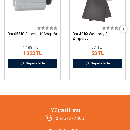
3m 05710 Superbuff Adaptör
3m 431Q Wetordry Su
Zımparası
1.488 TL
57 TL
1.383 TL
53 TL
Sepete Ekle
Sepete Ekle
Müşteri Hattı
05457277306