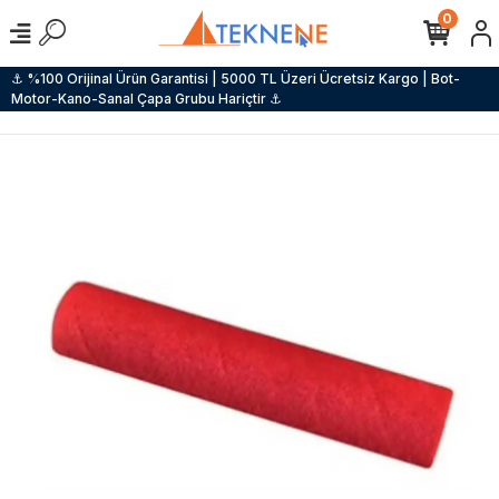
0
⚓ %100 Orijinal Ürün Garantisi | 5000 TL Üzeri Ücretsiz Kargo | Bot-
Motor-Kano-Sanal Çapa Grubu Hariçtir ⚓