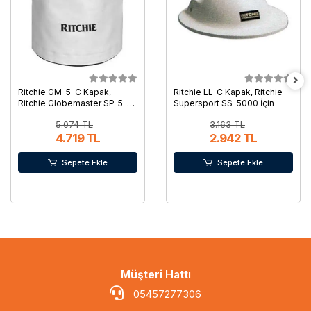
Ritchie GM-5-C Kapak,
Ritchie LL-C Kapak, Ritchie
Ritchie Globemaster SP-5-C
Supersport SS-5000 İçin
İçin
5.074 TL
3.163 TL
4.719 TL
2.942 TL
Sepete Ekle
Sepete Ekle
Müşteri Hattı
05457277306