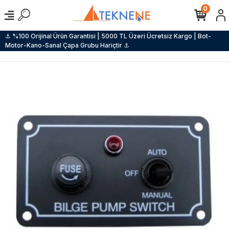
0
⚓ %100 Orijinal Ürün Garantisi | 5000 TL Üzeri Ücretsiz Kargo | Bot-
Motor-Kano-Sanal Çapa Grubu Hariçtir ⚓