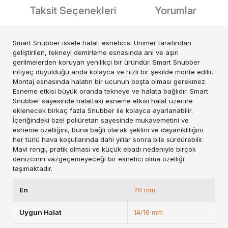
Taksit Seçenekleri
Yorumlar
Smart Snubber iskele halatı esneticisi Unimer tarafından
geliştirilen, tekneyi demirleme esnasında ani ve aşırı
gerilmelerden koruyan yenilikçi bir üründür. Smart Snubber
ihtiyaç duyulduğu anda kolayca ve hızlı bir şekilde monte edilir.
Montaj esnasında halatın bir ucunun boşta olması gerekmez.
Esneme etkisi büyük oranda tekneye ve halata bağlıdır. Smart
Snubber sayesinde halattaki esneme etkisi halat üzerine
eklenecek birkaç fazla Snubber ile kolayca ayarlanabilir.
İçeriğindeki özel poliüretan sayesinde mukavemetini ve
esneme özelliğini, buna bağlı olarak şeklini ve dayanıklılığını
her türlü hava koşullarında dahi yıllar sonra bile sürdürebilir.
Mavi rengi, pratik olması ve küçük ebadı nedeniyle birçok
denizcinin vazgeçemeyeceği bir esnetici olma özelliği
taşımaktadır.
En
70 mm
Uygun Halat
14/16 mm