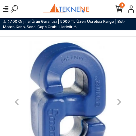
0
⚓ %100 Orijinal Ürün Garantisi | 5000 TL Üzeri Ücretsiz Kargo | Bot-
Motor-Kano-Sanal Çapa Grubu Hariçtir ⚓