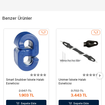
Benzer Ürünler
%7
%7
Smart Snubber İskele Halatı
Unimer İskele Halatı
Esneticisi
Esneticisi
2.047 TL
3.702 TL
1.903 TL
3.443 TL
Sepete Ekle
Sepete Ekle