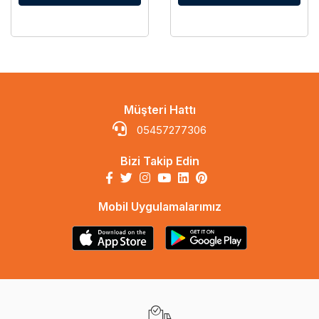
Müşteri Hattı
05457277306
Bizi Takip Edin
Mobil Uygulamalarımız