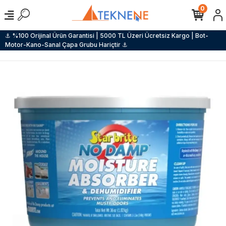
0
⚓ %100 Orijinal Ürün Garantisi | 5000 TL Üzeri Ücretsiz Kargo | Bot-
Motor-Kano-Sanal Çapa Grubu Hariçtir ⚓