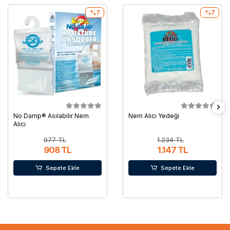
%7
%7
No Damp® Asılabilir Nem
Nem Alıcı Yedeği
Alıcı
977 TL
1.234 TL
908 TL
1.147 TL
Sepete Ekle
Sepete Ekle