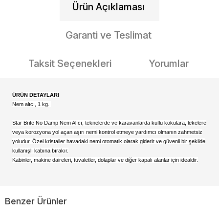
Ürün Açıklaması
Garanti ve Teslimat
Taksit Seçenekleri
Yorumlar
ÜRÜN DETAYLARI
Nem alıcı, 1 kg.
Star Brite No Damp Nem Alıcı, teknelerde ve karavanlarda küflü kokulara, lekelere
veya korozyona yol açan aşırı nemi kontrol etmeye yardımcı olmanın zahmetsiz
yoludur. Özel kristaller havadaki nemi otomatik olarak giderir ve güvenli bir şekilde
kullanışlı kabına bırakır.
Kabinler, makine daireleri, tuvaletler, dolaplar ve diğer kapalı alanlar için idealdir.
Benzer Ürünler