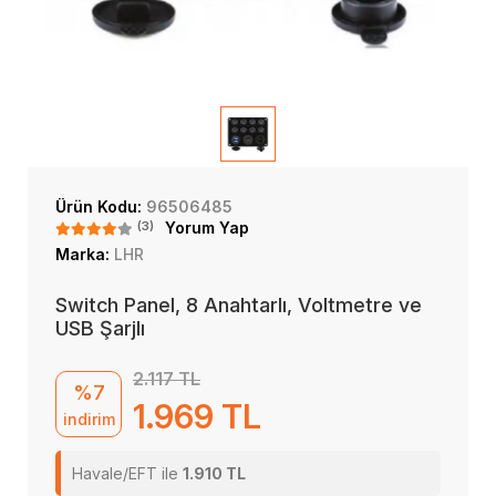
Ürün Kodu:
96506485
(3)
Yorum Yap
Marka:
LHR
Switch Panel, 8 Anahtarlı, Voltmetre ve
USB Şarjlı
2.117 TL
%7
1.969 TL
indirim
Havale/EFT ile
1.910 TL