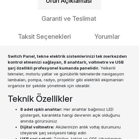
Ürün Açıklaması
Garanti ve Teslimat
Taksit Seçenekleri
Yorumlar
Switch Panel, tekne elektrik sistemlerinizi tek merkezden
kontrol etmenizi sağlayan, 8 anahtarlı, voltmetre ve USB
şarj özellikli profesyonel kumanda panelidir.
Yelkenli
tekneler, motorlu yatlar ve günübirlik teknelerde navigasyon
lambaları, pompa, radyo, projektör gibi elektrikli ekipmanları
organize bir şekilde yönetmek için idealdir.
Teknik Özellikler
8 adet ışıklı anahtar:
Her anahtar bağımsız LED
göstergeli, karanlıkta hangi devrenin açık olduğunu
anında görürsünüz
Dijital voltmetre:
Akülerinizin anlık voltaj durumunu
izleyerek şarj seviyesini takip edin
USB şarj soketi:
Telefon, tablet ve GPS cihazlarınızı