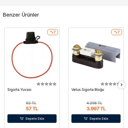
Benzer Ürünler
%7
%7
Sigorta Yuvası
Vetus Sigorta Bloğu
62 TL
4.298 TL
57 TL
3.997 TL
Sepete Ekle
Sepete Ekle