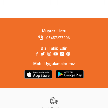
Müşteri Hattı
05457277306
Bizi Takip Edin
Mobil Uygulamalarımız