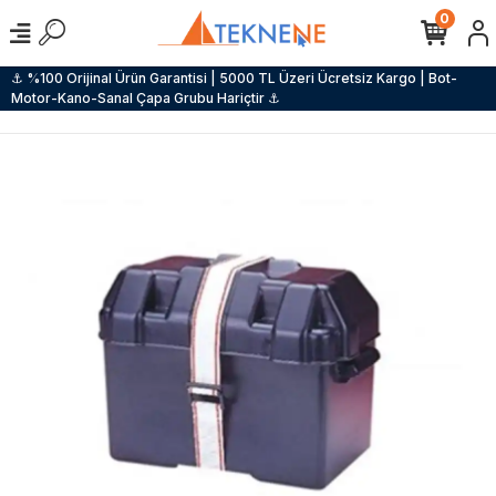
0
⚓ %100 Orijinal Ürün Garantisi | 5000 TL Üzeri Ücretsiz Kargo | Bot-
Motor-Kano-Sanal Çapa Grubu Hariçtir ⚓