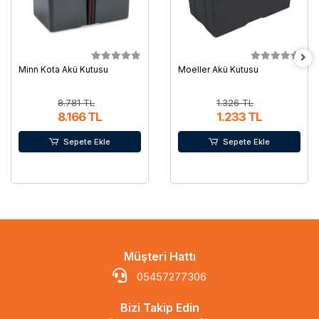
Minn Kota Akü Kutusu
Moeller Akü Kutusu
8.781 TL
1.326 TL
8.166 TL
1.233 TL
Sepete Ekle
Sepete Ekle
Müşteri Hattı
05457277306
Bizi Takip Edin