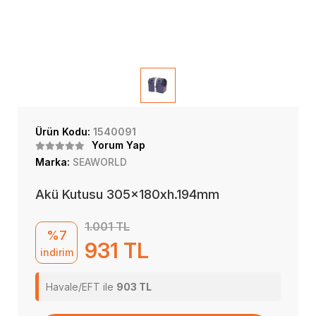
Ürün Kodu:
1540091
Yorum Yap
Marka:
SEAWORLD
Akü Kutusu 305x180xh.194mm
1.001 TL
%7
931 TL
indirim
Havale/EFT ile
903 TL