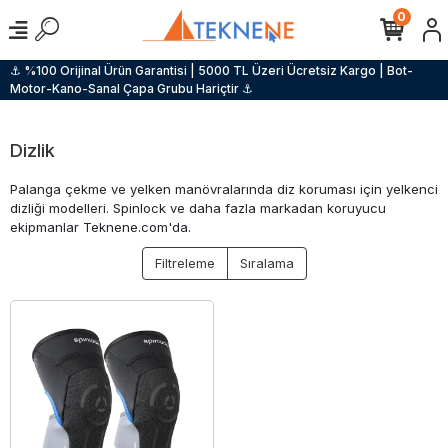
0
⚓ %100 Orijinal Ürün Garantisi | 5000 TL Üzeri Ücretsiz Kargo | Bot-
Motor-Kano-Sanal Çapa Grubu Hariçtir ⚓
Dizlik
Palanga çekme ve yelken manövralarında diz koruması için yelkenci
dizliği modelleri. Spinlock ve daha fazla markadan koruyucu
ekipmanlar Teknene.com'da.
Filtreleme
Sıralama