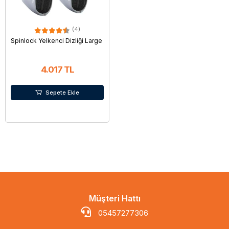
(4)
Spinlock Yelkenci Dizliği Large
4.017 TL
Sepete Ekle
Müşteri Hattı
05457277306