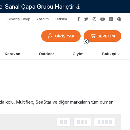
no-Sanal Çapa Grubu Hariçtir ⚓
Sipariş Takip
Yardım
İletişim
GİRİŞ YAP
SEPETİM
0
Karavan
Outdoor
Giyim
Balıkçılık
da kolu. Multiflex, SeaStar ve diğer markaların tüm dümen