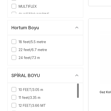
MULTIFLEX
QUATTRO MARINE
S.A. MART
Hortum Boyu
SAVORETTI
SEAWORLD
18 feet/5.5 metre
SUMAR
22 feet/6.7 metre
TKN
24 feet/7.3 m
TREM
SPİRAL BOYU
10 FEET/3.05 m
Gaz Kolu
11 feet/3.35 m
12 FEET/3.66 MT