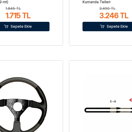
9 mt)
Kumanda Telleri
1.845 TL
3.490 TL
1.715 TL
3.246 TL
Sepete Ekle
Sepete Ekle