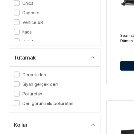
Unica
Daponte
Vertice 6R
Itaca
Seafirs
Dümen 
Vallelunga
Zulag
Tutamak
Cesca
Skema
Gerçek deri
Siyah
Siyah gerçek deri
Gri
Poliüretan
Beyaz
Deri görünümlü poliüretan
Ahşap
Trimli
Kollar
Standart