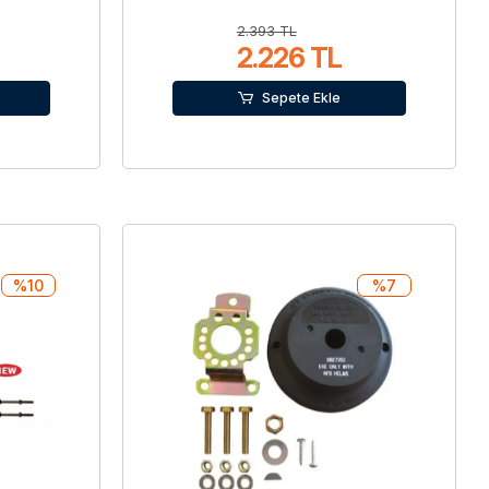
2.393 TL
2.226 TL
Sepete Ekle
%10
%7