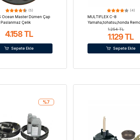
(5)
(4)
S Ocean Master Dümen Çap
MULTIFLEX C-8
Paslanmaz Çelik
Yamaha,tohatsu,honda Rem
Control Kumanda Teli - 3 M
1.254 TL
4.158 TL
1.129 TL
Sepete Ekle
Sepete Ekle
%7