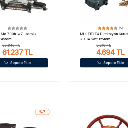
(5)
t Mo 700h-w7 Hidrolik
MULTIFLEX Direksiyon Kutus
Sistemi
+ X34 Şaft 125mm
65.846 TL
5.216 TL
61.237 TL
4.694 TL
Sepete Ekle
Sepete Ekle
%7