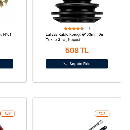
(4)
u H101
Lalizas Kablo Körüğü Ø103mm Gri
Tekne Geçiş Keçesi
508 TL
Sepete Ekle
%7
%7