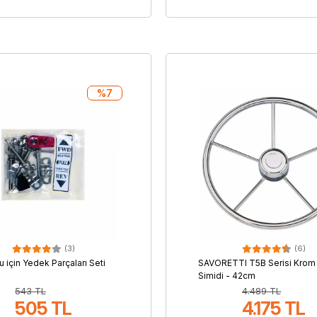
%7
(3)
(6)
 için Yedek Parçaları Seti
SAVORETTI T5B Serisi Kro
Simidi - 42cm
543 TL
4.489 TL
505 TL
4.175 TL