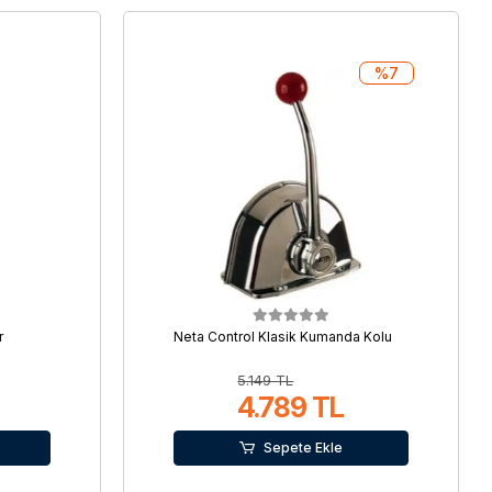
%7
r
Neta Control Klasik Kumanda Kolu
5.149 TL
4.789 TL
Sepete Ekle