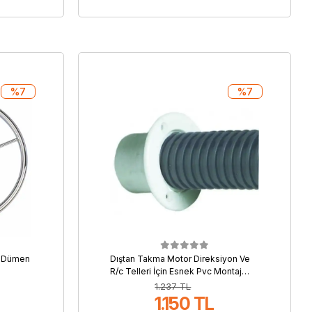
%7
%7
m Dümen
Dıştan Takma Motor Direksiyon Ve
R/c Telleri İçin Esnek Pvc Montaj
Spirali
1.237 TL
1.150 TL