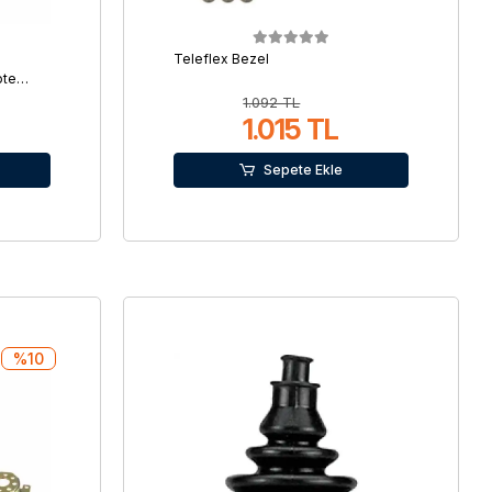
Teleflex Bezel
ote
1.092 TL
1.015 TL
Sepete Ekle
%10