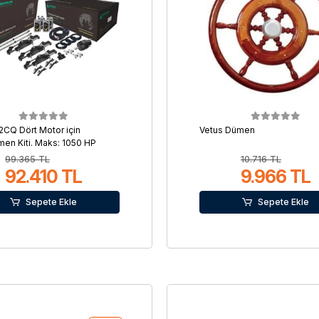
CQ Dört Motor için
Vetus Dümen
men Kiti. Maks: 1050 HP
99.365 TL
10.716 TL
92.410 TL
9.966 TL
Sepete Ekle
Sepete Ekle