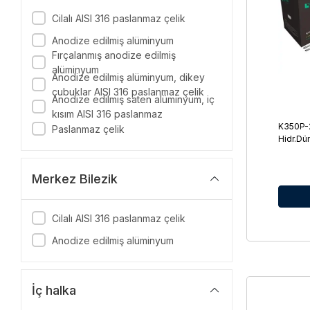
Trim Kontrollü
Cilalı AISI 316 paslanmaz çelik
Tekli
Anodize edilmiş alüminyum
HO6910 (HO5710)
Fırçalanmış anodize edilmiş
alüminyum
HO5903 (HO5103)
Anodize edilmiş alüminyum, dikey
çubuklar AISI 316 paslanmaz çelik
HO5904 (HO5104)
Anodize edilmiş saten alüminyum, iç
kısım AISI 316 paslanmaz
HO5918 (HO5118)
K350P-2
Paslanmaz çelik
Hidr.Dü
HO5924 (HO5124)
HO5930 (HO5130)
Merkez Bilezik
HO5910 (HO5110)
HO5928 (HO5128)
Cilalı AISI 316 paslanmaz çelik
RUDDW
Anodize edilmiş alüminyum
RUDDB
Plastik
İç halka
Bakır