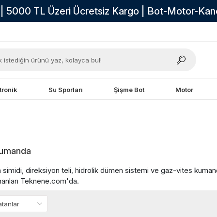
i | 5000 TL Üzeri Ücretsiz Kargo | Bot-Motor-Ka
tronik
Su Sporları
Şişme Bot
Motor
Kumanda
imidi, direksiyon teli, hidrolik dümen sistemi ve gaz-vites kuman
manları Teknene.com'da.