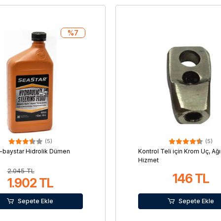
%7
(5)
(5)
-baystar Hidrolik Dümen
Kontrol Teli için Krom Uç, Ağı
Hizmet
2.045 TL
146 TL
1.902 TL
Sepete Ekle
Sepete Ekle