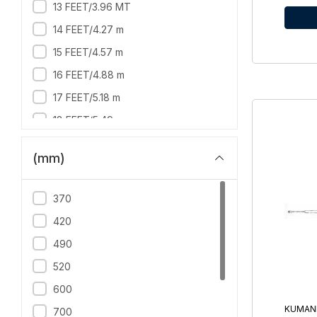
13 FEET/3.96 MT
14 FEET/4.27 m
15 FEET/4.57 m
16 FEET/4.88 m
17 FEET/5.18 m
18 FEET/5.49 m
19 FEET/5.79 m
(mm)
20 FEET/6.10 m
22 feet/6.71 m
370
8 FEET/2.44 MT
420
9 FEET/2.75 m
490
12 FEET/3.66 m
520
13 FEET/3.96 m
600
22 FEET/6.70 m
KUMAND
700