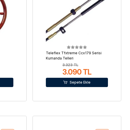
Teleflex Tfxtreme Ccx179 Serisi
Kumanda Telleri
3.323 TL
3.090 TL
Sepete Ekle