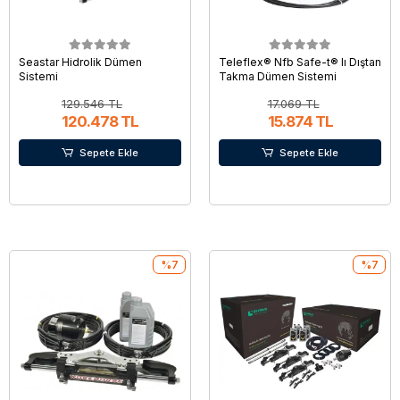
Seastar Hidrolik Dümen
Teleflex® Nfb Safe-t® Iı Dıştan
Sistemi
Takma Dümen Sistemi
129.546 TL
17.069 TL
120.478 TL
15.874 TL
Sepete Ekle
Sepete Ekle
%7
%7