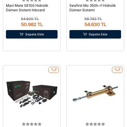
Mavi Mare GE100 Hidrolik
Seafirst Mo 350h-r1 Hidrolik
Dümen Sistemi Inboard
Dümen Sistemi
54.820 TL
58.742 TL
50.982 TL
54.630 TL
Sepete Ekle
Sepete Ekle
%7
%7