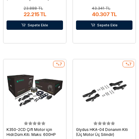
23.888 TL
43.341 TL
22.215 TL
40.307 TL
Sepete Ekle
Sepete Ekle
%7
%7
K350-2CD Çift Motor için
Glydus HKA-04 Donanım Kiti
Hidr.Düm.Kiti. Maks: 600HP
(Üç Motor Üç Silindir)