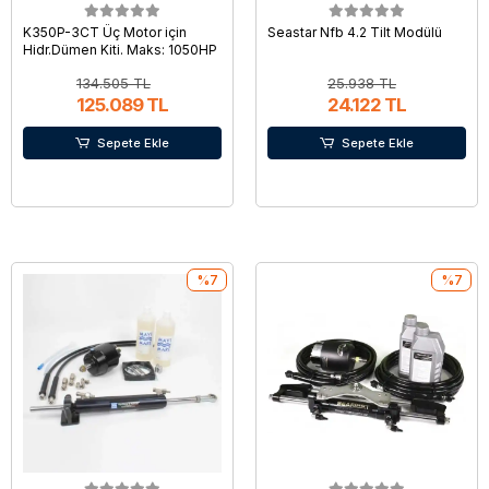
K350P-3CT Üç Motor için
Seastar Nfb 4.2 Tilt Modülü
Hidr.Dümen Kiti. Maks: 1050HP
134.505 TL
25.938 TL
125.089 TL
24.122 TL
Sepete Ekle
Sepete Ekle
%7
%7