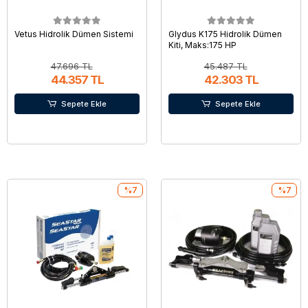
Vetus Hidrolik Dümen Sistemi
Glydus K175 Hidrolik Dümen
Kiti, Maks:175 HP
47.696 TL
45.487 TL
44.357 TL
42.303 TL
Sepete Ekle
Sepete Ekle
%7
%7