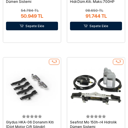
Dümen Sistemi
Hidr.Düm.Kiti. Maks:700HP
54.784 TL
98.650 TL
50.949 TL
91.744 TL
Sepete Ekle
Sepete Ekle
%7
%7
Glydus HKA-06 Donanım Kiti
Seafirst Mo 150h-r4 Hidrolik
(Dört Motor Çift Silindir)
Dümen Sistemi