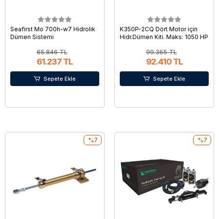
Seafirst Mo 700h-w7 Hidrolik
K350P-2CQ Dört Motor için
Dümen Sistemi
Hidr.Dümen Kiti. Maks: 1050 HP
65.846 TL
99.365 TL
61.237 TL
92.410 TL
Sepete Ekle
Sepete Ekle
%7
%7