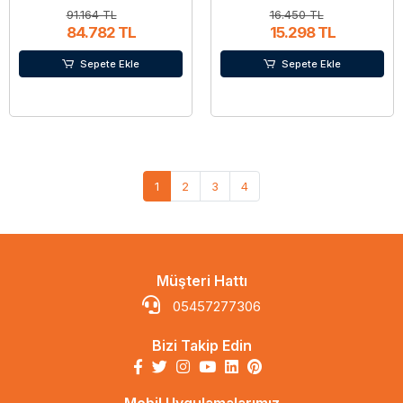
91.164 TL
16.450 TL
84.782 TL
15.298 TL
Sepete Ekle
Sepete Ekle
1
2
3
4
Müşteri Hattı
05457277306
Bizi Takip Edin