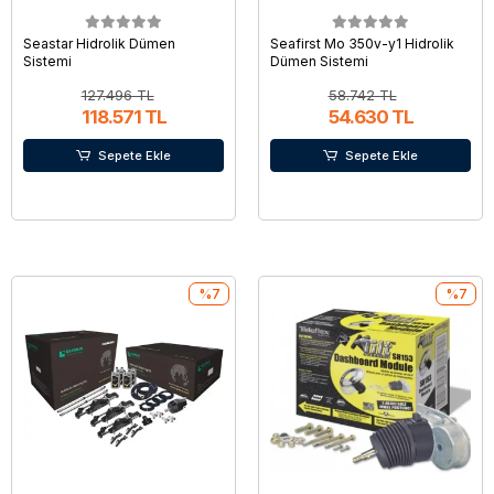
Seastar Hidrolik Dümen
Seafirst Mo 350v-y1 Hidrolik
Sistemi
Dümen Sistemi
127.496 TL
58.742 TL
118.571 TL
54.630 TL
Sepete Ekle
Sepete Ekle
%7
%7