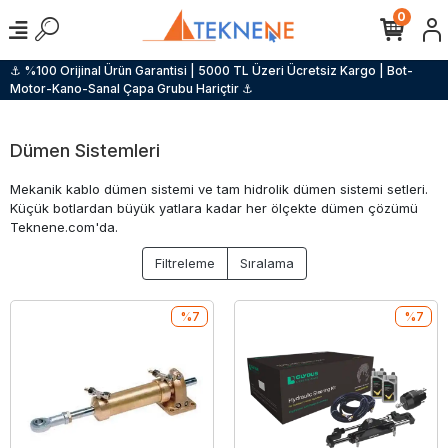
0
⚓ %100 Orijinal Ürün Garantisi | 5000 TL Üzeri Ücretsiz Kargo | Bot-
Motor-Kano-Sanal Çapa Grubu Hariçtir ⚓
Dümen Sistemleri
Mekanik kablo dümen sistemi ve tam hidrolik dümen sistemi setleri.
Küçük botlardan büyük yatlara kadar her ölçekte dümen çözümü
Teknene.com'da.
Filtreleme
Sıralama
%7
%7