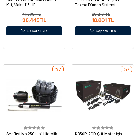
Kiti, Maks:115 HP
Takma Dümen Sistemi
41.338 TL
20.216 TL
38.445 TL
18.801 TL
Sepete Ekle
Sepete Ekle
%7
%7
Seafirst Ms 250s-b1 Hidrolik
K350P-2CD Çift Motor için