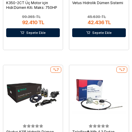
K350-2CT Üç Motor için
Vetus Hidrolik Dümen Sistemi
Hidr.Dümen Kiti. Maks: 750HP
99.365 TL
45.630 TL
92.410 TL
42.436 TL
Sepete Ekle
Sepete Ekle
%7
%7
Glydus K115 Hidrolik Dümen
Teleflex® Nfb 4.2 Dıştan