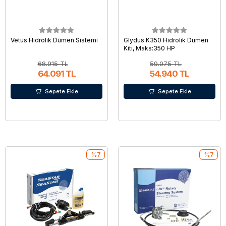
Vetus Hidrolik Dümen Sistemi
Glydus K350 Hidrolik Dümen
Kiti, Maks:350 HP
68.915 TL
59.075 TL
64.091 TL
54.940 TL
Sepete Ekle
Sepete Ekle
%7
%7