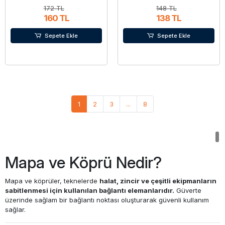
172 TL
148 TL
160 TL
138 TL
Sepete Ekle
Sepete Ekle
1
2
3
...
8
Mapa ve Köprü Nedir?
Mapa ve köprüler, teknelerde
halat, zincir ve çeşitli ekipmanların
sabitlenmesi için kullanılan bağlantı elemanlarıdır.
Güverte
üzerinde sağlam bir bağlantı noktası oluşturarak güvenli kullanım
sağlar.