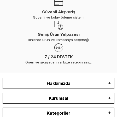
Taşıma Kapasitesi:
Yük altında deformasyon yapmayacak
dayanımda olmalıdır
Güvenli Alışveriş
Montaj Tipi:
Güverteye uygun sabitleme sistemi bulunmalıdır
Güvenli ve kolay ödeme sistemi
Kullanım Amacı:
Halat, zincir veya ekipman bağlantısına
göre uygun model seçilmelidir
Geniş Ürün Yelpazesi
Binlerce ürün ve kampanya seçeneği
Mapa ve Köprü Çeşitleri
Farklı kullanım alanlarına göre çeşitli bağlantı elemanları bulunur:
7 / 24 DESTEK
Öneri ve şikayetlerinizi bize iletebilirsiniz.
D tipi (D-ring) mapalar
U mapalar (U bolt)
Gömme mapalar
Hakkımızda
Köprü bağlantı elemanları (strap eye / pad eye)
Kurumsal
Bu ürünler, teknede
güçlü ve güvenilir bağlantı noktaları
oluşturur.
Kategoriler