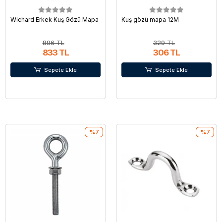
Wichard Erkek Kuş Gözü Mapa
Kuş gözü mapa 12M
896 TL
329 TL
833 TL
306 TL
Sepete Ekle
Sepete Ekle
%7
%7