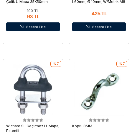
Çelik U Mapa 35X50mm
L60mm, Ø 10mm, W/Metrik M8
100 TL
425 TL
93 TL
Sepete Ekle
Sepete Ekle
%7
%7
Wichard Su Geçirmez U-Mapa,
Köprü 8MM
Patentli