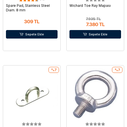
Spare Pad, Stainless Steel
Wichard Toe Ray Mapası
Dıam. 8 mm
7.935 TL
309 TL
7.380 TL
Sepete Ekle
Sepete Ekle
%7
%7