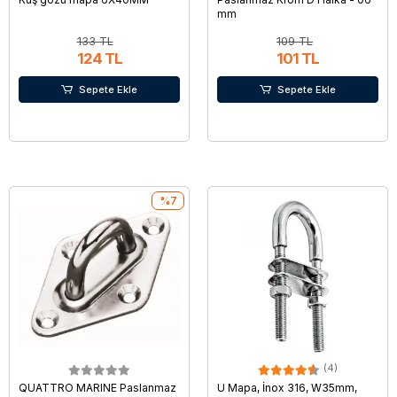
mm
133 TL
109 TL
124 TL
101 TL
Sepete Ekle
Sepete Ekle
%7
(4)
QUATTRO MARINE Paslanmaz
U Mapa, İnox 316, W35mm,