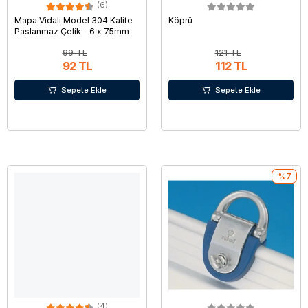
(6)
Mapa Vidalı Model 304 Kalite
Köprü
Paslanmaz Çelik - 6 x 75mm
99 TL
121 TL
92 TL
112 TL
Sepete Ekle
Sepete Ekle
%7
(4)