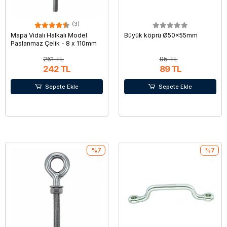
(3)
Mapa Vidalı Halkalı Model
Büyük köprü Ø50x55mm
Paslanmaz Çelik - 8 x 110mm
261 TL
95 TL
242 TL
89 TL
Sepete Ekle
Sepete Ekle
%7
%7