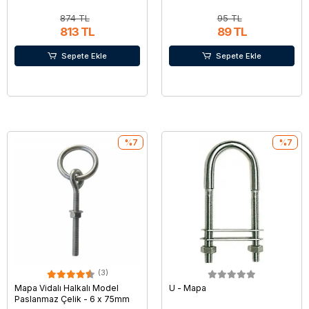
874 TL
95 TL
813 TL
89 TL
Sepete Ekle
Sepete Ekle
%7
%7
(3)
Mapa Vidalı Halkalı Model
U - Mapa
Paslanmaz Çelik - 6 x 75mm