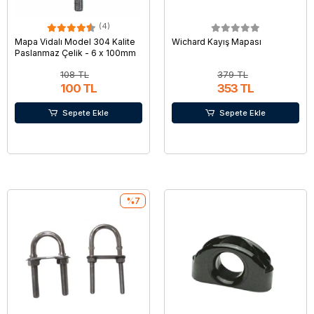
(4)
Mapa Vidalı Model 304 Kalite
Wichard Kayış Mapası
Paslanmaz Çelik - 6 x 100mm
108 TL
379 TL
100 TL
353 TL
Sepete Ekle
Sepete Ekle
%7