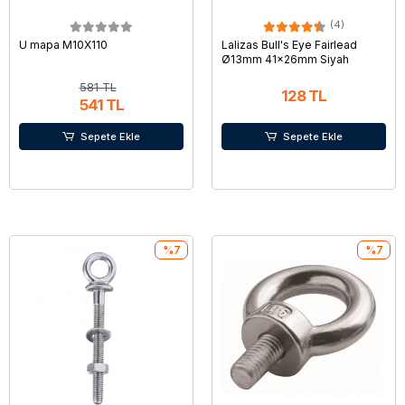
(4)
U mapa M10X110
Lalizas Bull's Eye Fairlead
Ø13mm 41x26mm Siyah
581 TL
128 TL
541 TL
Sepete Ekle
Sepete Ekle
%7
%7