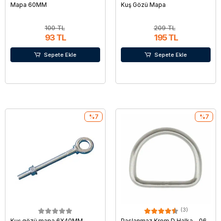
Mapa 60MM
Kuş Gözü Mapa
100 TL
209 TL
93 TL
195 TL
Sepete Ekle
Sepete Ekle
%7
%7
(3)
Kuş gözü mapa 6X40MM
Paslanmaz Krom D Halka - 06