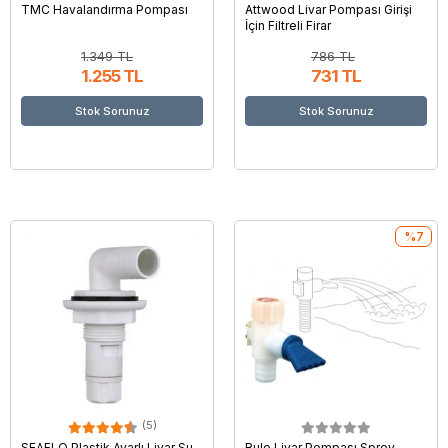
TMC Havalandırma Pompası
Attwood Livar Pompası Girişi
İçin Filtreli Firar
1.349 TL
786 TL
1.255 TL
731 TL
Stok Sorunuz
Stok Sorunuz
%7
(5)
SEAFLO Plastik Ayarlı Livar Su
Rule Livar Pompası Sprey