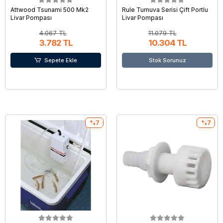
Attwood Tsunami 500 Mk2
Rule Turnuva Serisi Çift Portlu
Livar Pompası
Livar Pompası
4.067 TL
11.079 TL
3.782 TL
10.304 TL
Sepete Ekle
Stok Sorunuz
%7
%7