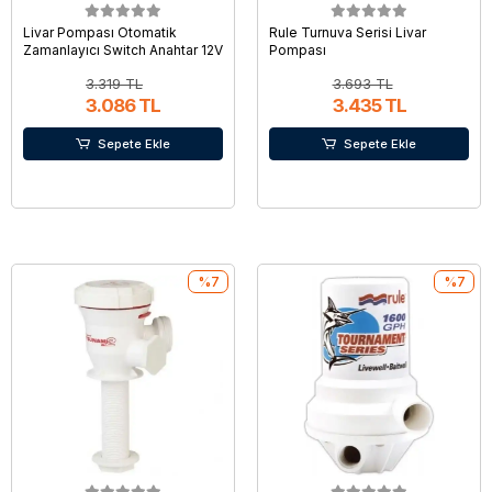
Livar Pompası Otomatik
Rule Turnuva Serisi Livar
Zamanlayıcı Switch Anahtar 12V
Pompası
3.319 TL
3.693 TL
3.086 TL
3.435 TL
Sepete Ekle
Sepete Ekle
%7
%7