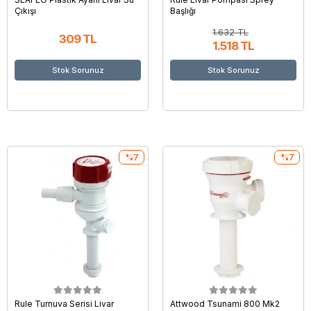
Çıkışı
Başlığı
1.632 TL
309 TL
1.518 TL
Stok Sorunuz
Stok Sorunuz
%7
%7
Rule Turnuva Serisi Livar
Attwood Tsunami 800 Mk2