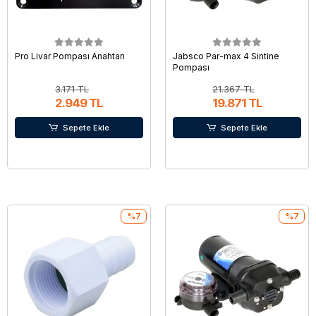
Pro Livar Pompası Anahtarı
Jabsco Par-max 4 Sintine
Pompası
3.171 TL
21.367 TL
2.949 TL
19.871 TL
Sepete Ekle
Sepete Ekle
%7
%7