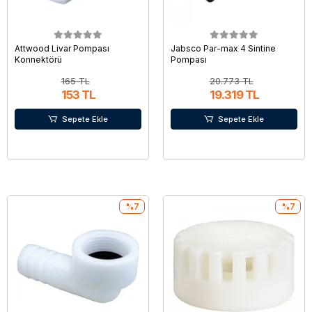
Attwood Livar Pompası
Jabsco Par-max 4 Sintine
Konnektörü
Pompası
165 TL
20.773 TL
153 TL
19.319 TL
Sepete Ekle
Sepete Ekle
%7
%7