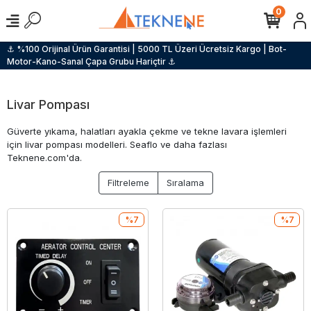
0
⚓ %100 Orijinal Ürün Garantisi | 5000 TL Üzeri Ücretsiz Kargo | Bot-
Motor-Kano-Sanal Çapa Grubu Hariçtir ⚓
Livar Pompası
Güverte yıkama, halatları ayakla çekme ve tekne lavara işlemleri
için livar pompası modelleri. Seaflo ve daha fazlası
Teknene.com'da.
Filtreleme
Sıralama
%7
%7