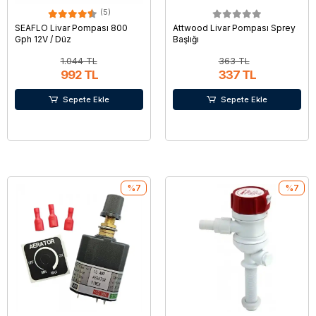
(5)
SEAFLO Livar Pompası 800
Attwood Livar Pompası Sprey
Gph 12V / Düz
Başlığı
1.044 TL
363 TL
992 TL
337 TL
Sepete Ekle
Sepete Ekle
%7
%7