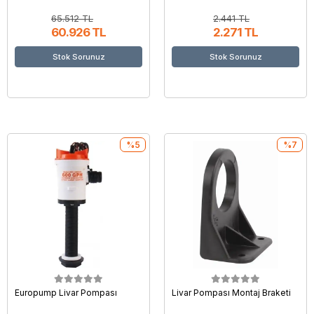
65.512 TL
2.441 TL
60.926 TL
2.271 TL
Stok Sorunuz
Stok Sorunuz
%5
%7
Europump Livar Pompası
Livar Pompası Montaj Braketi