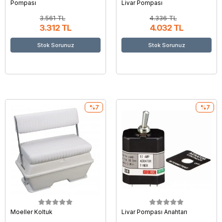
Pompası
Livar Pompası
3.561 TL
4.336 TL
3.312 TL
4.032 TL
Stok Sorunuz
Stok Sorunuz
%7
%7
Moeller Koltuk
Livar Pompası Anahtarı