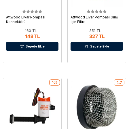
Attwood Livar Pompası
Attwood Livar Pompası Girişi
Konnektörü
İçin Filtre
160 TL
351 TL
148 TL
327 TL
Sepete Ekle
Sepete Ekle
%5
%7