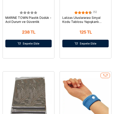
(5)
MARINE TOWN Plastik Düdük -
Lalizas Uluslararası Sinyal
Acil Durum ve Güvenlik
Kodu Tablosu Yapışkanlı
16x12cm
238 TL
125 TL
Sepete Ekle
Sepete Ekle
%7