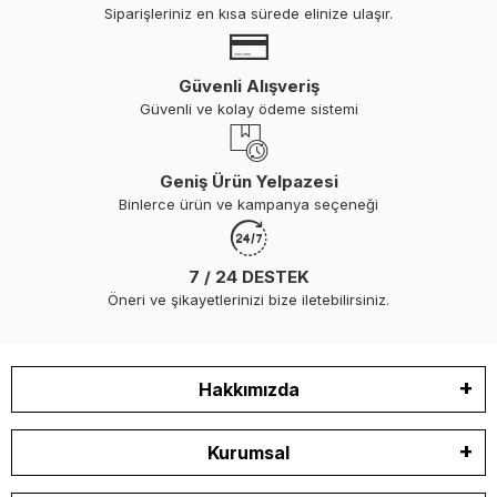
rehberde neye ihtiyacınız olduğunu, nasıl seçeceğinizi ve
Siparişleriniz en kısa sürede elinize ulaşır.
nereye yerleştireceğinizi resmi EK-2'ye dayanarak anlatıyoruz.
Yangın Sınıfları: Doğru
Güvenli Alışveriş
Güvenli ve kolay ödeme sistemi
Söndürücüyü Seçmenin
Temeli
Geniş Ürün Yelpazesi
Her yangın tipi farklı söndürme maddesiyle bastırılır. Yanlış tip
Binlerce ürün ve kampanya seçeneği
söndürücü yangını söndürmek yerine yayabilir.
A Sınıfı:
Katı maddeler — tahta, tekstil, plastik, kağıt.
7 / 24 DESTEK
Öneri ve şikayetlerinizi bize iletebilirsiniz.
B Sınıfı:
Sıvı ve gaz yakıtlar — benzin, motorin, tüp gazı. Motor
dairesi yangınları genellikle bu sınıftır.
C Sınıfı:
Elektrik kaynaklı yangınlar — elektronik cihazlar,
kablolar, elektrik panosu.
Hakkımızda
Tekne ortamında A, B ve C sınıfı yangın riski bir arada bulunur.
Bu nedenle teknelerde standart tercih
ABC Kuru Kimyevi
Kurumsal
Tozlu (KKT)
söndürücülerdir — üç sınıfa da etki eder.