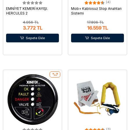
(4)
EMNİYET KEMERİ KAYIŞI.
Mob+ Kablosuz Stop Anahtarı
HERCULES 2
Sistemi
4.056 TL
17.806 TL
3.772 TL
16.559 TL
Sepete Ekle
Sepete Ekle
%7
(3)