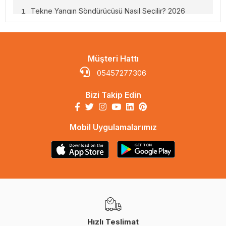
Tekne Yangın Söndürücüsü Nasıl Seçilir? 2026
Yönetmeliğine Göre Zorunlu Tip ve Kapasite
Tekne Yangın Söndürücüsü
Müşteri Hattı
Nasıl Seçilir? 2026
05457277306
Yönetmeliğine Göre Zorunlu
Bizi Takip Edin
Tip ve Kapasite
Mobil Uygulamalarımız
Denizde yangın, karadakinden çok daha tehlikelidir. Kaçış alanı
kısıtlıdır, yardım geç ulaşır, yakıt ve elektrik sistemleri yangını
hızla büyütür. Tekne yangınlarının büyük çoğunluğu motor
dairesinde veya kuzinede başlar ve ilk müdahale doğru
ekipmanla yapılmazsa dakikalar içinde kontrolden çıkar.
17 Temmuz 2026'da yürürlüğe girecek yönetmelik ve 3
Temmuz 2026'da güncellenen EK-2 ile yangın söndürücü
zorunlulukları netleşti. Hangi teknede hangi kapasitede
söndürücü gerektiği artık tekne tipine ve mahale göre belirli. Bu
Hızlı Teslimat