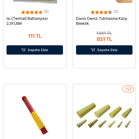
(2)
(2)
Isı (Termal) Battaniyesi
Davis Deniz Tutmasına Karşı
2,1X1,6M
Bileklik
1.001 TL
111 TL
931 TL
Sepete Ekle
Sepete Ekle
%7