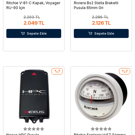
Ritchie V-81-C Kapak, Voyager
Riviera Bs2 Stella Braketli
RU-90 İçin
Pusula 65mm Gri
2.203 TL
2.286 TL
2.049 TL
2.126 TL
Sepete Ekle
Sepete Ekle
%7
%7
Nexus HPC Pusula
Ritchie Explorer V-57 Gömme