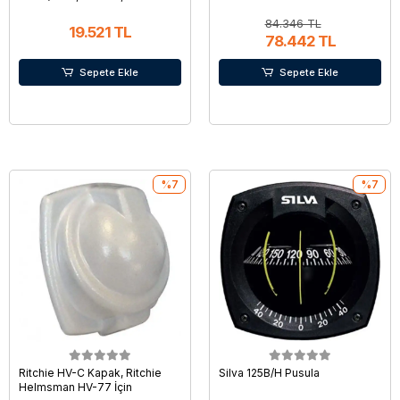
Onaylı
84.346 TL
19.521 TL
78.442 TL
Sepete Ekle
Sepete Ekle
%7
%7
Ritchie HV-C Kapak, Ritchie
Silva 125B/H Pusula
Helmsman HV-77 İçin