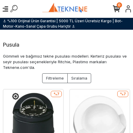
0
⚓ %100 Orijinal Ürün Garantisi | 5000 TL Üzeri Ücretsiz Kargo | Bot-
Motor-Kano-Sanal Çapa Grubu Hariçtir ⚓
Pusula
Gömmeli ve bağımsız tekne pusulası modelleri. Kerteriz pusulası ve
seyir pusulası seçenekleriyle Ritchie, Plastimo markaları
Teknene.com'da.
Filtreleme
Sıralama
%7
%7