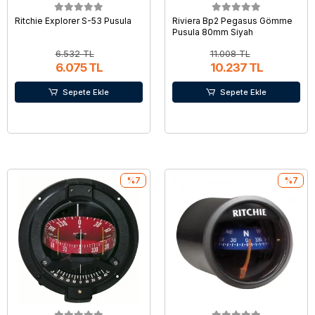
Ritchie Explorer S-53 Pusula
Riviera Bp2 Pegasus Gömme
Pusula 80mm Siyah
6.532 TL
11.008 TL
6.075 TL
10.237 TL
Sepete Ekle
Sepete Ekle
%7
%7