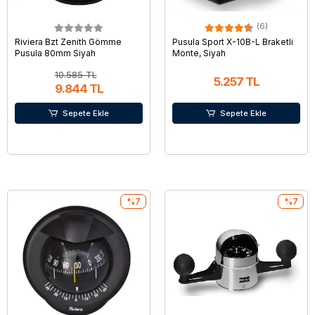
(6)
Riviera Bzt Zenith Gömme
Pusula Sport X-10B-L Braketli
Pusula 80mm Siyah
Monte, Siyah
10.585 TL
5.257 TL
9.844 TL
Sepete Ekle
Sepete Ekle
%7
%7