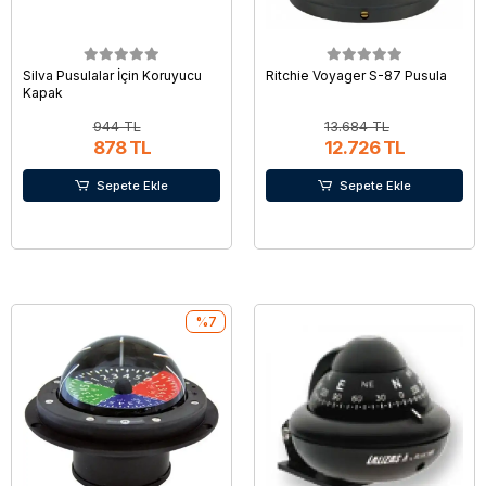
Silva Pusulalar İçin Koruyucu
Ritchie Voyager S-87 Pusula
Kapak
944 TL
13.684 TL
878 TL
12.726 TL
Sepete Ekle
Sepete Ekle
%7