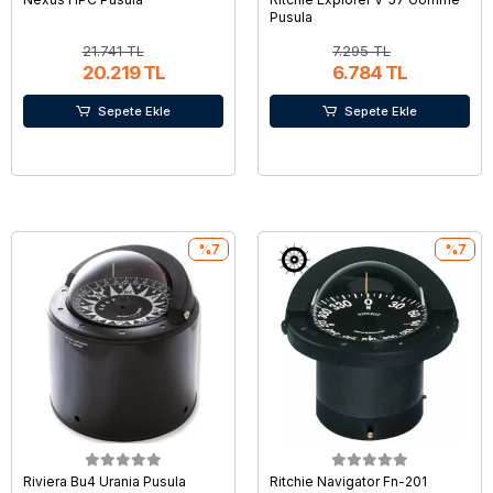
Pusula
21.741 TL
7.295 TL
20.219 TL
6.784 TL
Sepete Ekle
Sepete Ekle
%7
%7
Riviera Bu4 Urania Pusula
Ritchie Navigator Fn-201