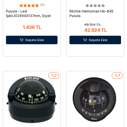
(5)
Pusula - Led
Ritchie Helmsman Hb-845
İşıklı,102X94X137mm, Siyah
Pusula
46.154 TL
1.436 TL
42.924 TL
Sepete Ekle
Sepete Ekle
%7
%7