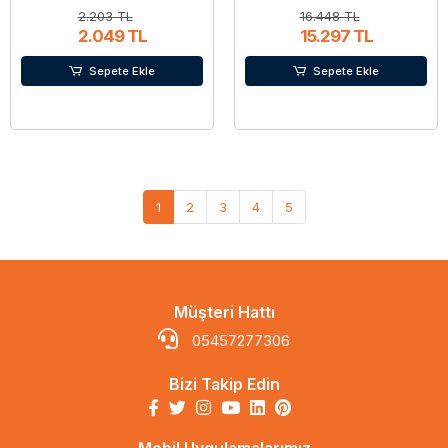
2.203 TL
16.448 TL
2.049 TL
15.297 TL
Sepete Ekle
Sepete Ekle
1
2
3
4
5
Müşteri Hattı
05457277306
Bizi Takip Edin