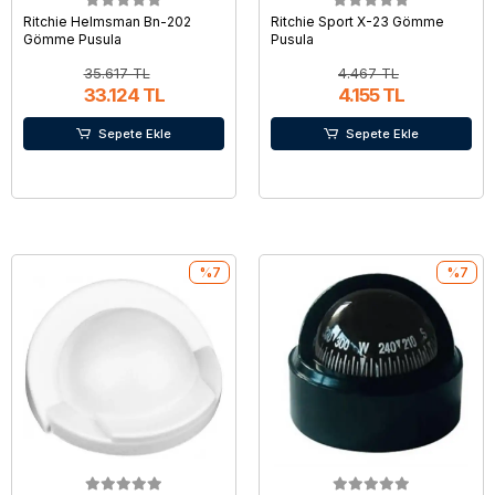
Ritchie Helmsman Bn-202
Ritchie Sport X-23 Gömme
Gömme Pusula
Pusula
35.617 TL
4.467 TL
33.124 TL
4.155 TL
Sepete Ekle
Sepete Ekle
%7
%7