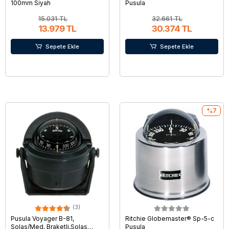
100mm Siyah
Pusula
15.031 TL
32.661 TL
13.979 TL
30.374 TL
Sepete Ekle
Sepete Ekle
%7
(3)
Pusula Voyager B-81,
Ritchie Globemaster® Sp-5-c
Solas/Med, Braketli,Solas
Pusula