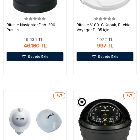
Ritchie Navigator Dnb-200
Ritchie V-80-C Kapak, Ritchie
Pusula
Voyager D-85 İçin
49.635 TL
1.072 TL
46.160 TL
997 TL
Sepete Ekle
Sepete Ekle
%7
%7