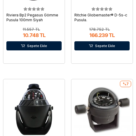
Riviera Bp2 Pegasus Gömme
Ritchie Globemaster® D-5s-c
Pusula 100mm Siyah
Pusula.
11.557 TL
178.752 TL
10.748 TL
166.239 TL
Sepete Ekle
Sepete Ekle
%7