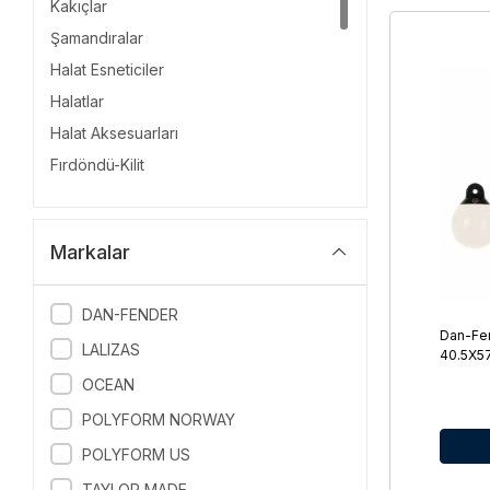
Kakıçlar
Şamandıralar
Halat Esneticiler
Halatlar
Halat Aksesuarları
Fırdöndü-Kilit
Baş Makarası
Baba - Koç Boynuzu - Kurt Ağızı
Markalar
Karabina - Sustalı Kilit
Mapa - Köprü
DAN-FENDER
Irgat Ekipmanı
Dan-Fe
LALIZAS
Zincir
40.5X5
OCEAN
Usturmaça Aksesuarları
Usturmaça Kılıfı
POLYFORM NORWAY
Deniz Demiri (Fırtına Çıpası)
POLYFORM US
Rıhtım Ekipmanı
TAYLOR MADE