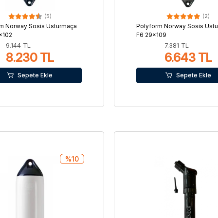
(5)
(2)
rm Norway Sosis Usturmaça
Polyform Norway Sosis Ust
×102
F6 29×109
9.144 TL
7.381 TL
8.230 TL
6.643 TL
Sepete Ekle
Sepete Ekle
%10