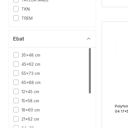
Zincir Ekipmanı
TKN
TREM
Ebat
35x48 cm
45x62 cm
55x73 cm
65x88 cm
12x45 cm
15x58 cm
Polyfo
18x60 cm
G4 17×5
21x62 cm