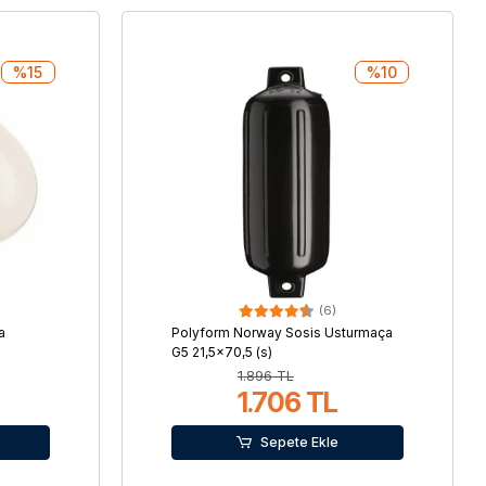
%15
%10
(6)
a
Polyform Norway Sosis Usturmaça
G5 21,5×70,5 (s)
1.896 TL
1.706 TL
Sepete Ekle