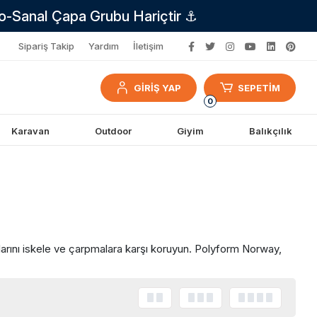
no-Sanal Çapa Grubu Hariçtir ⚓
Sipariş Takip
Yardım
İletişim
GİRİŞ YAP
SEPETİM
0
Karavan
Outdoor
Giyim
Balıkçılık
alarını iskele ve çarpmalara karşı koruyun. Polyform Norway,