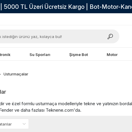
i | 5000 TL Üzeri Ücretsiz Kargo | Bot-Motor-Ka
tronik
Su Sporları
Şişme Bot
Motor
Usturmaçalar
lar
indir ve özel formlu usturmaça modelleriyle tekne ve yatınızın bord
-Fender ve daha fazlası Teknene.com'da.