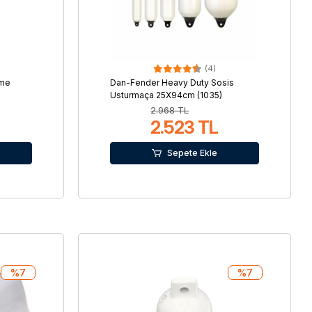
(4)
rme
Dan-Fender Heavy Duty Sosis
Usturmaça 25X94cm (1035)
2.968 TL
2.523 TL
Sepete Ekle
%7
%7