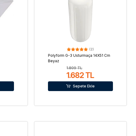
(2)
Polyform G-3 Usturmaça 14X51 Cm
Beyaz
1.809 TL
1.682 TL
Sepete Ekle