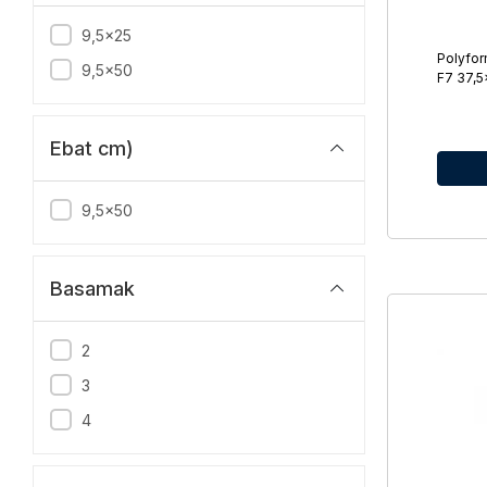
9,5x25
Polyfo
9,5x50
F7 37,5
Ebat cm)
9,5x50
Basamak
2
3
4