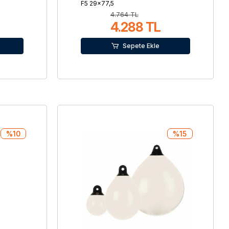
F5 29×77,5
4.764 TL
4.288 TL
Sepete Ekle
%10
%15