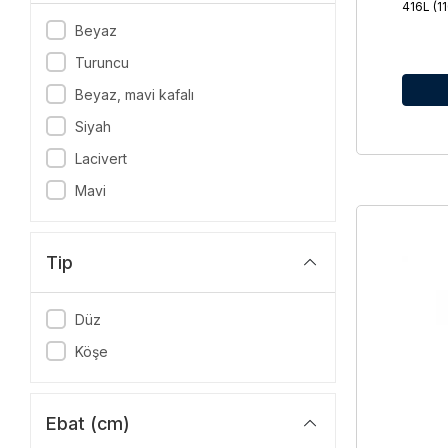
416L (
3 KG
Beyaz
4 kg
Turuncu
4.5 KG
Beyaz, mavi kafalı
Siyah
Lacivert
Mavi
Tip
Düz
Köşe
Ebat (cm)