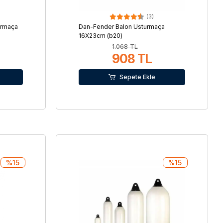
(3)
urmaça
Dan-Fender Balon Usturmaça
16X23cm (b20)
1.068 TL
908 TL
Sepete Ekle
%15
%15