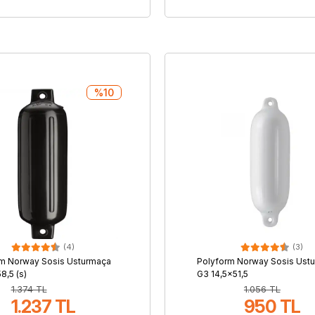
%10
(4)
(3)
rm Norway Sosis Usturmaça
Polyform Norway Sosis Ust
8,5 (s)
G3 14,5×51,5
1.374 TL
1.056 TL
1.237 TL
950 TL