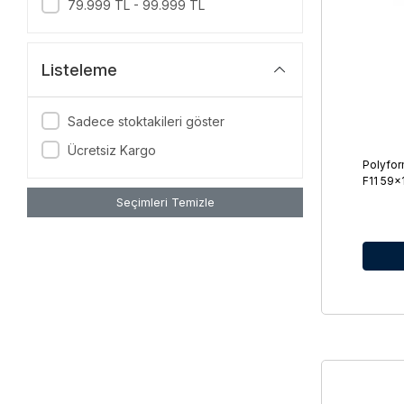
79.999 TL - 99.999 TL
Listeleme
Sadece stoktakileri göster
Ücretsiz Kargo
Polyfo
F11 59×
Seçimleri Temizle