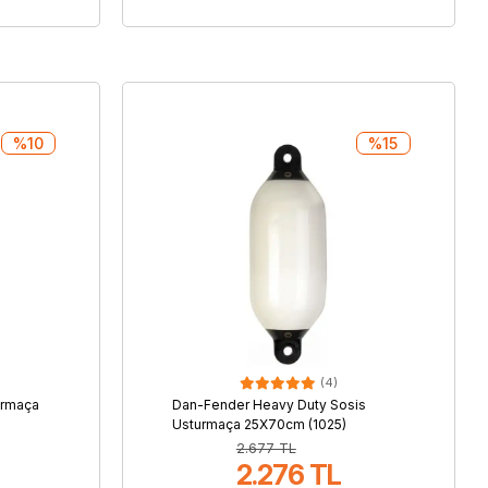
%10
%15
(4)
urmaça
Dan-Fender Heavy Duty Sosis
Usturmaça 25X70cm (1025)
2.677 TL
2.276 TL