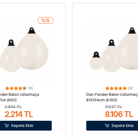
%15
(3)
(3)
nder Balon Usturmaça
Dan-Fender Balon Usturmaç
7cm (b50)
81X104cm (b100)
2.604 TL
9.537 TL
2.214 TL
8.106 TL
Sepete Ekle
Sepete Ekle