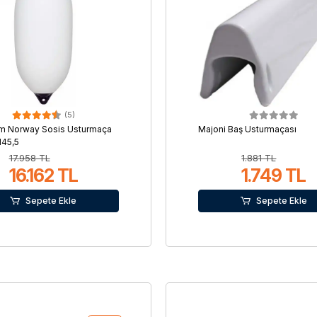
(5)
rm Norway Sosis Usturmaça
Majoni Baş Usturmaçası
145,5
17.958 TL
1.881 TL
16.162 TL
1.749 TL
Sepete Ekle
Sepete Ekle