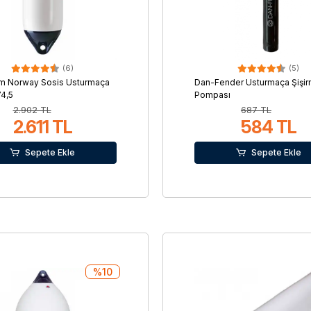
(6)
(5)
rm Norway Sosis Usturmaça
Dan-Fender Usturmaça Şişi
4,5
Pompası
2.902 TL
687 TL
2.611 TL
584 TL
Sepete Ekle
Sepete Ekle
%10