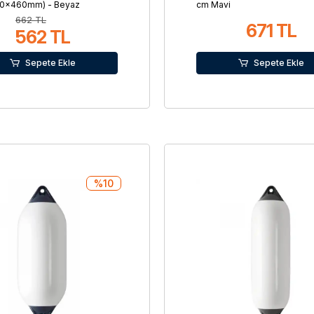
110x460mm) - Beyaz
cm Mavi
662 TL
671 TL
562 TL
Sepete Ekle
Sepete Ekle
%10