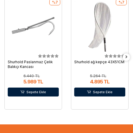
%7
%7
Shurhold Paslanmaz Çelik
Shurhold ağ kepçe 43X51CM
Balıkçı Kancası
6.440 TL
5.264 TL
5.989 TL
4.895 TL
Sepete Ekle
Sepete Ekle