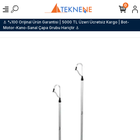
0
⚓ %100 Orijinal Ürün Garantisi | 5000 TL Üzeri Ücretsiz Kargo | Bot-
Motor-Kano-Sanal Çapa Grubu Hariçtir ⚓