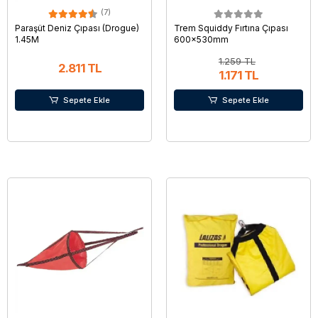
(7)
Paraşüt Deniz Çıpası (Drogue)
Trem Squiddy Fırtına Çıpası
1.45M
600x530mm
1.259 TL
2.811 TL
1.171 TL
Sepete Ekle
Sepete Ekle