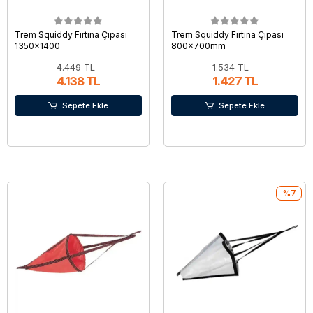
Trem Squiddy Fırtına Çıpası
Trem Squiddy Fırtına Çıpası
1350x1400
800x700mm
4.449 TL
1.534 TL
4.138 TL
1.427 TL
Sepete Ekle
Sepete Ekle
%7