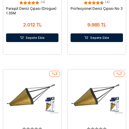
(4)
(4)
Paraşüt Deniz Çıpası (Drogue)
Profesyonel Deniz Çıpası No 3
1.35M
2.012 TL
9.985 TL
Sepete Ekle
Sepete Ekle
%7
%7