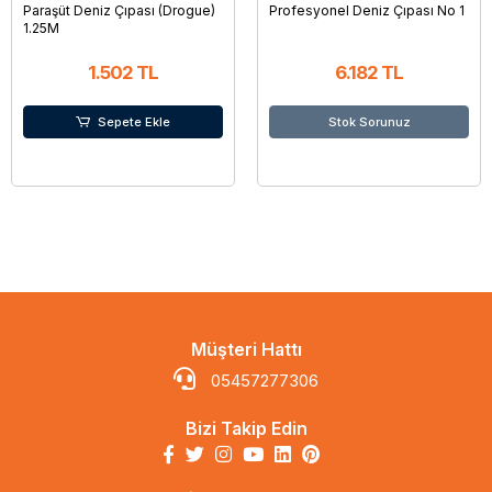
Paraşüt Deniz Çıpası (Drogue)
Profesyonel Deniz Çıpası No 1
1.25M
1.502 TL
6.182 TL
Sepete Ekle
Stok Sorunuz
Müşteri Hattı
05457277306
Bizi Takip Edin