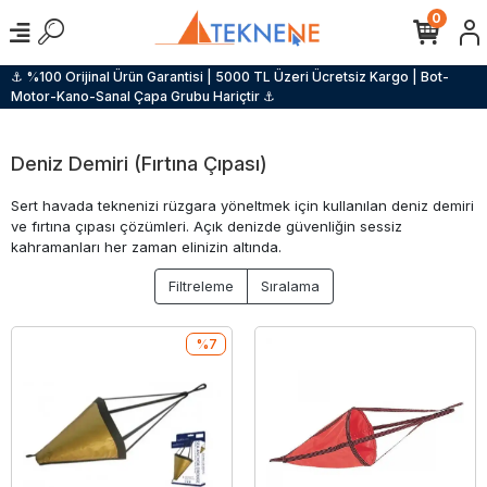
0
⚓ %100 Orijinal Ürün Garantisi | 5000 TL Üzeri Ücretsiz Kargo | Bot-
Motor-Kano-Sanal Çapa Grubu Hariçtir ⚓
Deniz Demiri (Fırtına Çıpası)
Sert havada teknenizi rüzgara yöneltmek için kullanılan deniz demiri
ve fırtına çıpası çözümleri. Açık denizde güvenliğin sessiz
kahramanları her zaman elinizin altında.
Filtreleme
Sıralama
%7