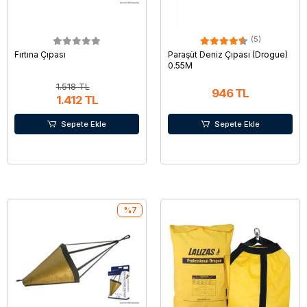
(5)
Fırtına Çıpası
Paraşüt Deniz Çıpası (Drogue)
0.55M
1.518 TL
946 TL
1.412 TL
Sepete Ekle
Sepete Ekle
%7