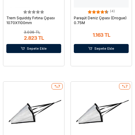
(4)
Trem Squiddy Fırtına Çıpası
Paraşüt Deniz Çıpası (Drogue)
1070X1100mm
0.75M
3.036 TL
1.163 TL
2.823 TL
Sepete Ekle
Sepete Ekle
%7
%7