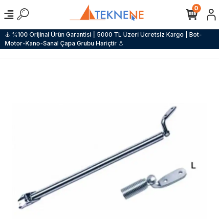
0
⚓ %100 Orijinal Ürün Garantisi | 5000 TL Üzeri Ücretsiz Kargo | Bot-
Motor-Kano-Sanal Çapa Grubu Hariçtir ⚓