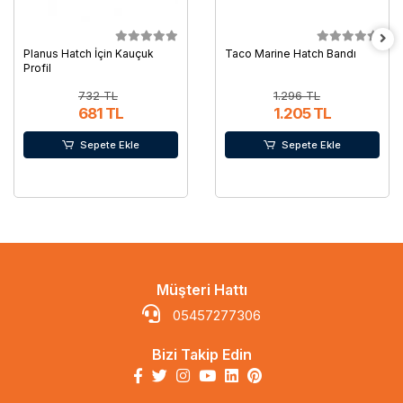
Planus Hatch İçin Kauçuk
Taco Marine Hatch Bandı
Profil
732 TL
1.296 TL
681 TL
1.205 TL
Sepete Ekle
Sepete Ekle
Müşteri Hattı
05457277306
Bizi Takip Edin