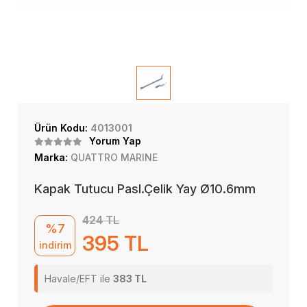
Ürün Kodu:
4013001
Yorum Yap
Marka:
QUATTRO MARINE
Kapak Tutucu Pasl.Çelik Yay Ø10.6mm
424 TL
%7
395 TL
indirim
Havale/EFT ile
383 TL