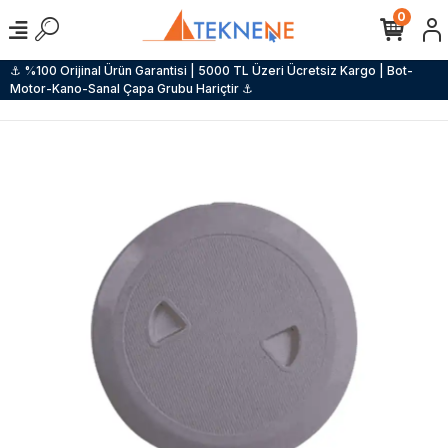
0
⚓ %100 Orijinal Ürün Garantisi | 5000 TL Üzeri Ücretsiz Kargo | Bot-
Motor-Kano-Sanal Çapa Grubu Hariçtir ⚓