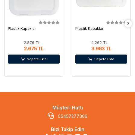
Plastik Kapaklar
Plastik Kapaklar
2.876 TL
4.262 TL
2.675 TL
3.963 TL
Sepete Ekle
Sepete Ekle
Müşteri Hattı
05457277306
Bizi Takip Edin