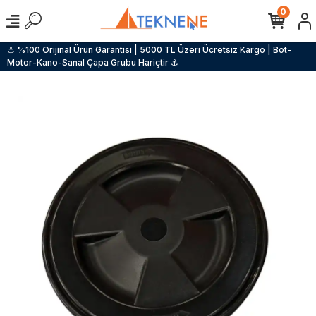
0
⚓ %100 Orijinal Ürün Garantisi | 5000 TL Üzeri Ücretsiz Kargo | Bot-
Motor-Kano-Sanal Çapa Grubu Hariçtir ⚓