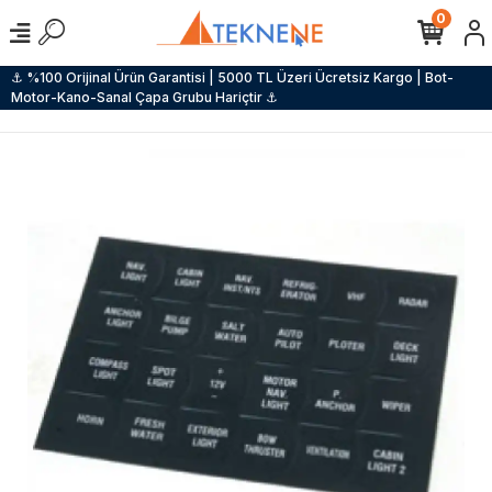
0
⚓ %100 Orijinal Ürün Garantisi | 5000 TL Üzeri Ücretsiz Kargo | Bot-
Motor-Kano-Sanal Çapa Grubu Hariçtir ⚓