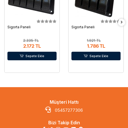
Sigorta Paneli
Sigorta Paneli
2.335 TL
1.921 TL
2.172 TL
1.786 TL
Sepete Ekle
Sepete Ekle
Müşteri Hattı
05457277306
Bizi Takip Edin