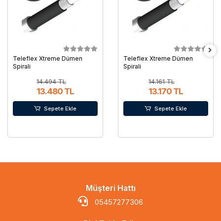
Teleflex Xtreme Dümen
Teleflex Xtreme Dümen
Spirali
Spirali
14.494 TL
14.161 TL
13.480 TL
13.170 TL
Sepete Ekle
Sepete Ekle
Müşteri Hattı
05457277306