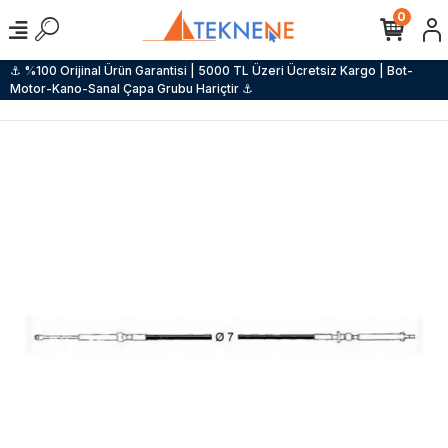
0
⚓ %100 Orijinal Ürün Garantisi | 5000 TL Üzeri Ücretsiz Kargo | Bot-
Motor-Kano-Sanal Çapa Grubu Hariçtir ⚓