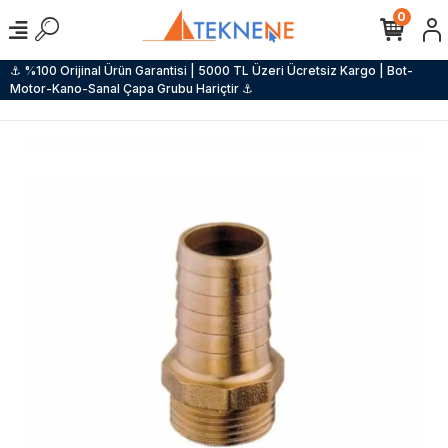
0
⚓ %100 Orijinal Ürün Garantisi | 5000 TL Üzeri Ücretsiz Kargo | Bot-
Motor-Kano-Sanal Çapa Grubu Hariçtir ⚓