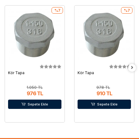
%7
%7
Kör Tapa
Kör Tapa
1.050 TL
978 TL
976 TL
910 TL
Sepete Ekle
Sepete Ekle