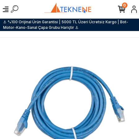
0
⚓ %100 Orijinal Ürün Garantisi | 5000 TL Üzeri Ücretsiz Kargo | Bot-
Motor-Kano-Sanal Çapa Grubu Hariçtir ⚓