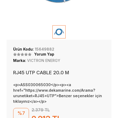
Ürün Kodu:
15649882
Yorum Yap
Marka:
VICTRON ENERGY
RJ45 UTP CABLE 20.0 M
<p>ASS030065030</p><p><a
href="https://www.dekamarine.com/Arama?
urunetiket=RJ45+UTP">Benzer seçenekler için
tıklayınız</a></p>
2.379 TL
%7