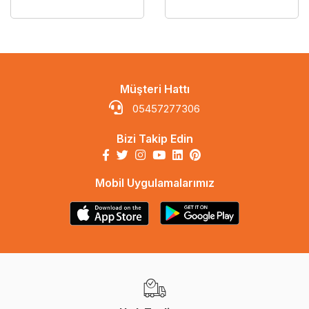
Müşteri Hattı
05457277306
Bizi Takip Edin
Mobil Uygulamalarımız