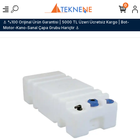
0
⚓ %100 Orijinal Ürün Garantisi | 5000 TL Üzeri Ücretsiz Kargo | Bot-
Motor-Kano-Sanal Çapa Grubu Hariçtir ⚓