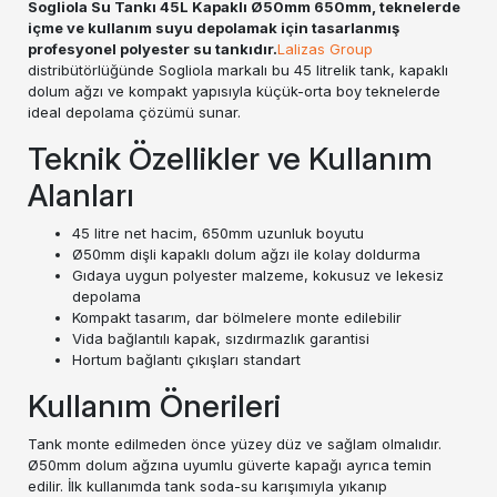
Sogliola Su Tankı 45L Kapaklı Ø50mm 650mm, teknelerde
içme ve kullanım suyu depolamak için tasarlanmış
profesyonel polyester su tankıdır.
Lalizas Group
distribütörlüğünde Sogliola markalı bu 45 litrelik tank, kapaklı
dolum ağzı ve kompakt yapısıyla küçük-orta boy teknelerde
ideal depolama çözümü sunar.
Teknik Özellikler ve Kullanım
Alanları
45 litre net hacim, 650mm uzunluk boyutu
Ø50mm dişli kapaklı dolum ağzı ile kolay doldurma
Gıdaya uygun polyester malzeme, kokusuz ve lekesiz
depolama
Kompakt tasarım, dar bölmelere monte edilebilir
Vida bağlantılı kapak, sızdırmazlık garantisi
Hortum bağlantı çıkışları standart
Kullanım Önerileri
Tank monte edilmeden önce yüzey düz ve sağlam olmalıdır.
Ø50mm dolum ağzına uyumlu güverte kapağı ayrıca temin
edilir. İlk kullanımda tank soda-su karışımıyla yıkanıp