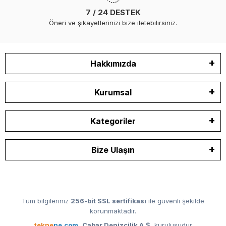
7 / 24 DESTEK
Öneri ve şikayetlerinizi bize iletebilirsiniz.
Hakkımızda
Kurumsal
Kategoriler
Bize Ulaşın
Tüm bilgileriniz
256-bit SSL sertifikası
ile güvenli şekilde
korunmaktadır.
tekne
ne.com
,
Cabar Denizcilik A.Ş.
kuruluşudur.