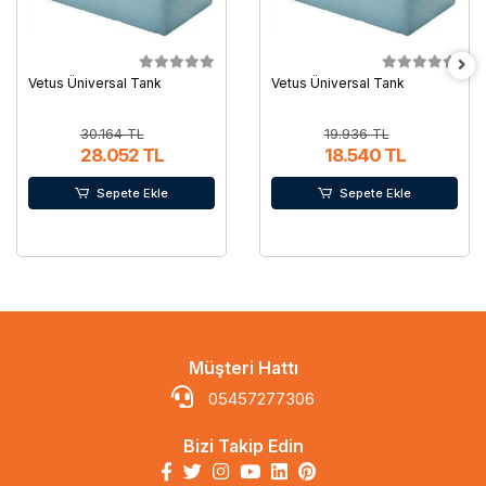
Vetus Üniversal Tank
Vetus Üniversal Tank
30.164 TL
19.936 TL
28.052 TL
18.540 TL
Sepete Ekle
Sepete Ekle
Müşteri Hattı
05457277306
Bizi Takip Edin