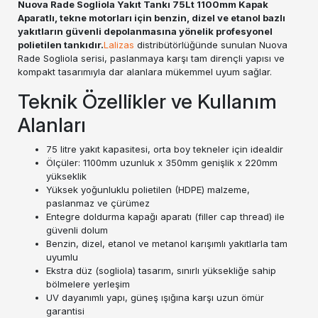
Nuova Rade Sogliola Yakıt Tankı 75Lt 1100mm Kapak
Aparatlı, tekne motorları için benzin, dizel ve etanol bazlı
yakıtların güvenli depolanmasına yönelik profesyonel
polietilen tankıdır.
Lalizas
distribütörlüğünde sunulan Nuova
Rade Sogliola serisi, paslanmaya karşı tam dirençli yapısı ve
kompakt tasarımıyla dar alanlara mükemmel uyum sağlar.
Teknik Özellikler ve Kullanım
Alanları
75 litre yakıt kapasitesi, orta boy tekneler için idealdir
Ölçüler: 1100mm uzunluk x 350mm genişlik x 220mm
yükseklik
Yüksek yoğunluklu polietilen (HDPE) malzeme,
paslanmaz ve çürümez
Entegre doldurma kapağı aparatı (filler cap thread) ile
güvenli dolum
Benzin, dizel, etanol ve metanol karışımlı yakıtlarla tam
uyumlu
Ekstra düz (sogliola) tasarım, sınırlı yüksekliğe sahip
bölmelere yerleşim
UV dayanımlı yapı, güneş ışığına karşı uzun ömür
garantisi