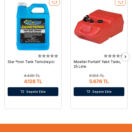
%7
%7
Star *tron Tank Temizleyici
Moeller Portatif Yakıt Tankı,
25 Litre
4.439 TL
6.103 TL
4.128 TL
5.676 TL
Sepete Ekle
Sepete Ekle