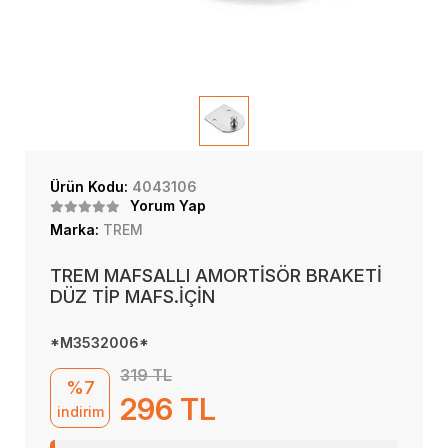
Ürün Kodu:
4043106
Yorum Yap
Marka:
TREM
TREM MAFSALLI AMORTİSÖR BRAKETİ
DÜZ TİP MAFS.İÇİN
*M3532006*
319 TL
%7
296 TL
indirim