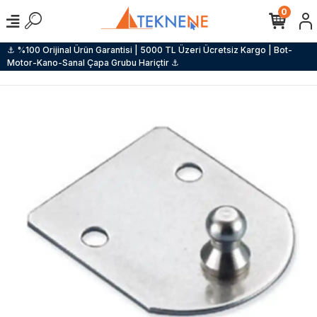
0
⚓ %100 Orijinal Ürün Garantisi | 5000 TL Üzeri Ücretsiz Kargo | Bot-
Motor-Kano-Sanal Çapa Grubu Hariçtir ⚓