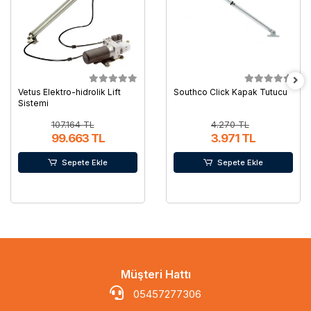
Vetus Elektro-hidrolik Lift
Southco Click Kapak Tutucu
Sistemi
107.164 TL
4.270 TL
99.663 TL
3.971 TL
Sepete Ekle
Sepete Ekle
Müşteri Hattı
05457277306