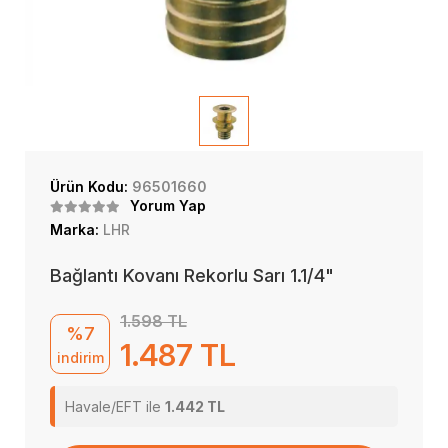
Ürün Kodu:
96501660
Yorum Yap
Marka:
LHR
Bağlantı Kovanı Rekorlu Sarı 1.1/4"
1.598 TL
%7
1.487 TL
indirim
Havale/EFT ile
1.442 TL