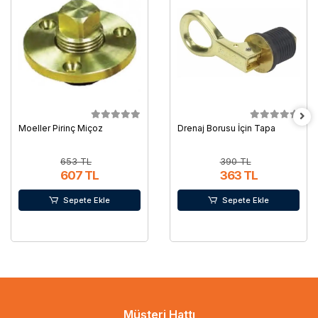
Moeller Pirinç Miçoz
Drenaj Borusu İçin Tapa
653 TL
390 TL
607 TL
363 TL
Sepete Ekle
Sepete Ekle
Müşteri Hattı