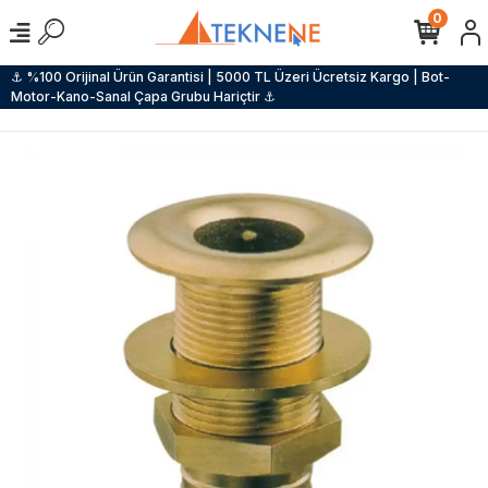
0
⚓ %100 Orijinal Ürün Garantisi | 5000 TL Üzeri Ücretsiz Kargo | Bot-
Motor-Kano-Sanal Çapa Grubu Hariçtir ⚓