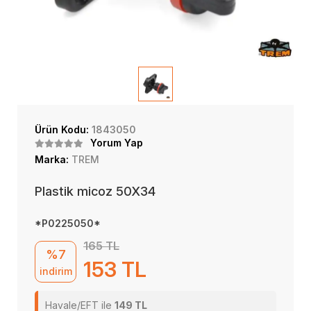
Ürün Kodu:
1843050
Yorum Yap
Marka:
TREM
Plastik micoz 50X34
*P0225050*
165 TL
%7
153 TL
indirim
Havale/EFT ile
149 TL