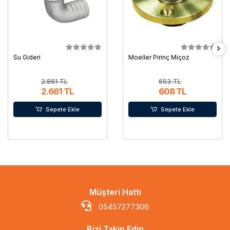
Su Gideri
Moeller Pirinç Miçoz
2.861 TL
653 TL
2.661 TL
608 TL
Sepete Ekle
Sepete Ekle
Müşteri Hattı
05457277306
Bizi Takip Edin