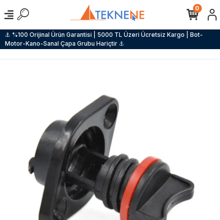
0
⚓ %100 Orijinal Ürün Garantisi | 5000 TL Üzeri Ücretsiz Kargo | Bot-
Motor-Kano-Sanal Çapa Grubu Hariçtir ⚓